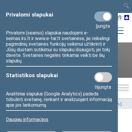
TAIS
TAR
LT
I
EN
Privalomi slapukai
Įjungta
Privalomi (seanso) slapukai naudojami e-
seimas.lrs.lt ir www.e-tar.lt svetainėse, jie reikalingi
pagrindinių svetainės funkcijų veikimui užtikrinti ir
Jūsų duotam sutikimui su slapuku išsaugoti, jei tokį
davėte. Svetainės negalės tinkamai veikti be šių
Ankstesnės kadencijos
slapukų.
Statistikos slapukai
Išjungta
Analitiniai slapukai (Google Analytics) padeda
tobulinti svetainę, renkant ir analizuojant informaciją
Pradžia
>
Ankstesnės kadencijos
>
XIII Seimas (2020–2024 m.)
apie jos lankomumą.
Daugiau informacijos
XIII Seimas (2020–2024 m.)