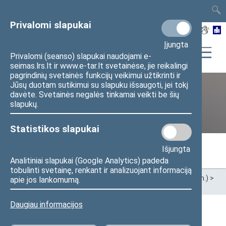
TAIS
TAR
LT
I
EN
Privalomi slapukai
Įjungta
Privalomi (seanso) slapukai naudojami e-
seimas.lrs.lt ir www.e-tar.lt svetainėse, jie reikalingi
pagrindinių svetainės funkcijų veikimui užtikrinti ir
Jūsų duotam sutikimui su slapuku išsaugoti, jei tokį
davėte. Svetainės negalės tinkamai veikti be šių
Ankstesnės kadencijos
slapukų.
Statistikos slapukai
Išjungta
Analitiniai slapukai (Google Analytics) padeda
tobulinti svetainę, renkant ir analizuojant informaciją
Pradžia
>
Ankstesnės kadencijos
>
XIII Seimas (2020–2024 m.)
>
apie jos lankomumą.
Seimo nariai
Daugiau informacijos
Visi
A
Ą
B
Č
D
F
G
H
J
K
L
M
N
O