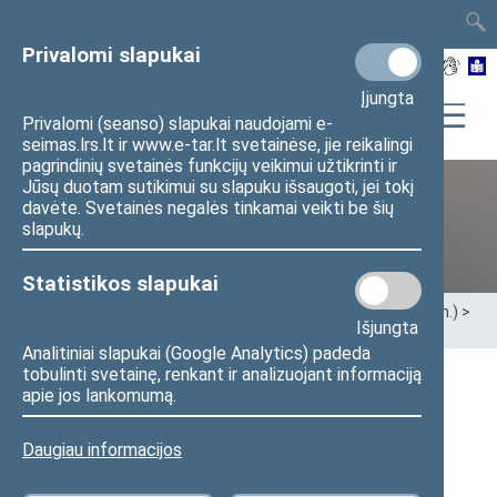
TAIS
TAR
LT
I
EN
Privalomi slapukai
Įjungta
Privalomi (seanso) slapukai naudojami e-
seimas.lrs.lt ir www.e-tar.lt svetainėse, jie reikalingi
pagrindinių svetainės funkcijų veikimui užtikrinti ir
Jūsų duotam sutikimui su slapuku išsaugoti, jei tokį
davėte. Svetainės negalės tinkamai veikti be šių
Ankstesnės kadencijos
slapukų.
Statistikos slapukai
Pradžia
>
Ankstesnės kadencijos
>
XIII Seimas (2020–2024 m.)
>
Išjungta
Seimo nariai
Analitiniai slapukai (Google Analytics) padeda
tobulinti svetainę, renkant ir analizuojant informaciją
apie jos lankomumą.
Visi
A
Ą
B
Č
D
G
H
I
J
K
L
M
N
O
P
R
S
Š
T
U
V
Z
Ž
Daugiau informacijos
Aurimas Gaidžiūnas