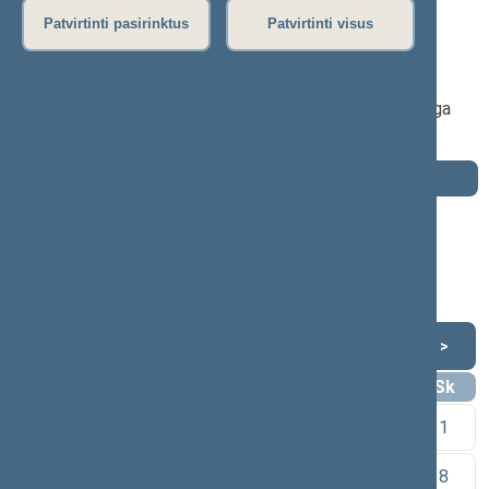
2016–2020 m. kadencija
Patvirtinti pasirinktus
Patvirtinti visus
Seimo narys nuo 2016-11-14
iki 2020-11-13
Iškėlė: Lietuvos valstiečių ir žaliųjų sąjunga
Išrinktas: Radviliškio (Nr. 44) apygardoje
Darbotvarkė
2020 m. lapkričio 13 d.
Šią dieną darbotvarkės nėra
Lapkritis 2020
<
>
Pr
An
Tr
Kt
Pn
Št
Sk
1
2
3
4
5
6
7
8