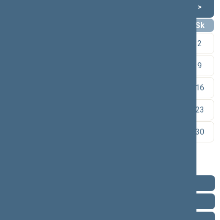
Rugpjūtis 2026
<
>
Pr
An
Tr
Kt
Pn
Št
Sk
1
2
3
4
5
6
7
8
9
10
11
12
13
14
15
16
17
18
19
20
21
22
23
24
25
26
27
28
29
30
31
Pareigos
Veikla
Pranešimai žiniasklaidai