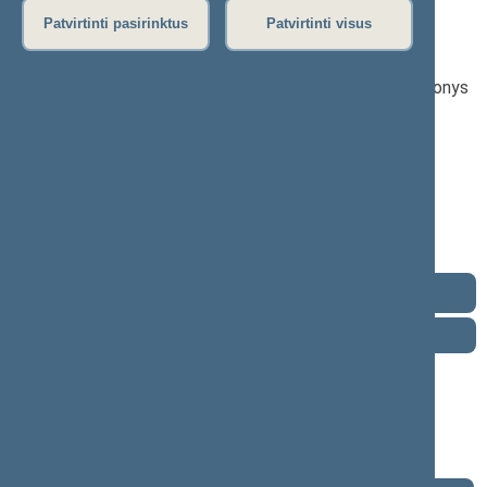
2024–2028 m. kadencija
Patvirtinti pasirinktus
Patvirtinti visus
Seimo narys nuo 2024-11-14
Iškėlė: Tėvynės sąjunga-Lietuvos krikščionys
demokratai
Išrinktas: Pagal sąrašą
Tėvynės
sąjungos-
Lietuvos
krikščionių
demokratų
frakcija
Kontaktai
Darbotvarkė
2026 m. rugpjūčio 8 d.
Šią dieną darbotvarkės nėra