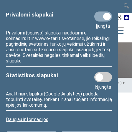
TAIS
TAR
LT
I
EN
Privalomi slapukai
Įjungta
Privalomi (seanso) slapukai naudojami e-
seimas.lrs.lt ir www.e-tar.lt svetainėse, jie reikalingi
pagrindinių svetainės funkcijų veikimui užtikrinti ir
Jūsų duotam sutikimui su slapuku išsaugoti, jei tokį
davėte. Svetainės negalės tinkamai veikti be šių
Ankstesnės kadencijos
slapukų.
Statistikos slapukai
Pradžia
>
Ankstesnės kadencijos
>
XIII Seimas (2020–2024 m.)
>
Išjungta
Seimo nariai
Analitiniai slapukai (Google Analytics) padeda
tobulinti svetainę, renkant ir analizuojant informaciją
apie jos lankomumą.
Visi
A
Ą
B
Č
D
F
G
J
K
L
M
N
O
P
R
S
Š
T
U
V
Z
Ž
Daugiau informacijos
Raimondas Kuodis