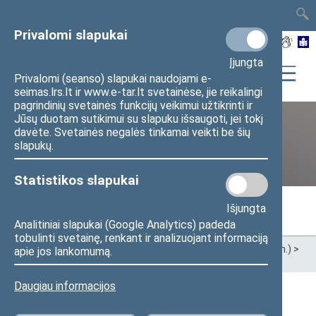
TAIS
TAR
LT
I
EN
Privalomi slapukai
Įjungta
Privalomi (seanso) slapukai naudojami e-
seimas.lrs.lt ir www.e-tar.lt svetainėse, jie reikalingi
pagrindinių svetainės funkcijų veikimui užtikrinti ir
Jūsų duotam sutikimui su slapuku išsaugoti, jei tokį
davėte. Svetainės negalės tinkamai veikti be šių
Ankstesnės kadencijos
slapukų.
Statistikos slapukai
Išjungta
Analitiniai slapukai (Google Analytics) padeda
tobulinti svetainę, renkant ir analizuojant informaciją
Pradžia
>
Ankstesnės kadencijos
>
XIII Seimas (2020–2024 m.)
>
apie jos lankomumą.
Seimo nariai
Daugiau informacijos
Visi
A
B
Č
D
E
G
H
I
J
K
L
M
N
O