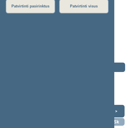
P
R
S
Š
T
U
V
Z
Ž
Patvirtinti pasirinktus
Patvirtinti visus
Klemas Inta
1990–1992 m. kadencija
Seimo narys nuo 1990-04-10
iki 1992-11-22
Iškėlė: Nenurodė
Išrinktas: Akmenės (Nr. 79) apygardoje
Darbotvarkė
1992 m. lapkričio 22 d.
Šią dieną darbotvarkės nėra
Lapkritis 1992
<
>
Pr
An
Tr
Kt
Pn
Št
Sk