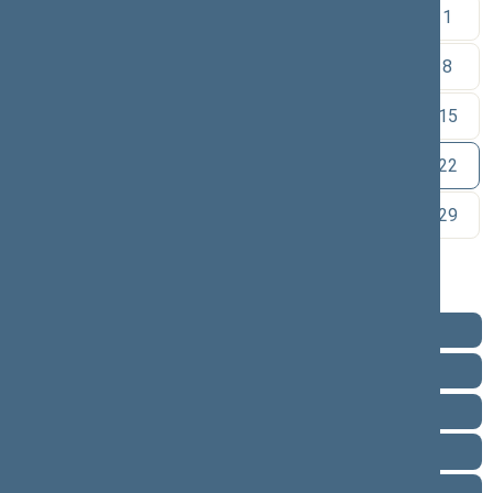
1
2
3
4
5
6
7
8
9
10
11
12
13
14
15
16
17
18
19
20
21
22
23
24
25
26
27
28
29
30
Pareigos
Veikla
Pranešimai žiniasklaidai
Biografija
Vieta posėdžių salėje