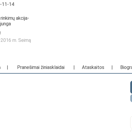
6-11-14
rinkimų akcija-
ąjunga
ą
2—2016 m. Seimą
a
|
Pranešimai žiniasklaidai
|
Ataskaitos
|
Biogra