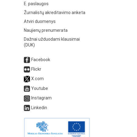
E. paslaugos
Žurnalistų akreditavimo anketa
Atviri duomenys
Naujienų prenumerata
Dažnai užduodami klausimai
(DUK)
Facebook
Flickr
X.com
Youtube
Instagram
Linkedin