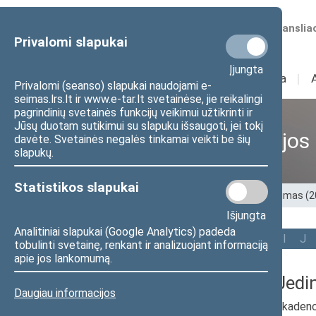
Numatomos transliac
Privalomi slapukai
Įjungta
Sudėtis
I
Veikla
I
Privalomi (seanso) slapukai naudojami e-
seimas.lrs.lt ir www.e-tar.lt svetainėse, jie reikalingi
pagrindinių svetainės funkcijų veikimui užtikrinti ir
Jūsų duotam sutikimui su slapuku išsaugoti, jei tokį
Ankstesnės kadencijos
davėte. Svetainės negalės tinkamai veikti be šių
slapukų.
Statistikos slapukai
Pradžia
>
Ankstesnės kadencijos
>
XIII Seimas (
Išjungta
Analitiniai slapukai (Google Analytics) padeda
Visi
A
Ą
B
Č
D
G
H
I
J
tobulinti svetainę, renkant ir analizuojant informaciją
apie jos lankomumą.
Zbignev Jedin
Daugiau informacijos
2016–2020 m. kadenc