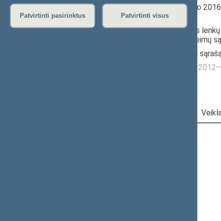
Seimo narys nuo 201
iki 2020-11-13
Patvirtinti pasirinktus
Patvirtinti visus
Iškėlė: Lietuvos lenkų 
Krikščioniškų šeimų s
Išrinktas: Pagal sąraš
Buvo išrinktas į 201
Darbotvarkė
|
Pareigos
|
Veikl
2020 m. lapkričio 13 d.
Šią dieną darbotvarkės nėra