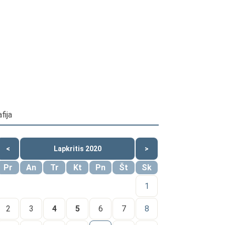
fija
<
Lapkritis 2020
>
Pr
An
Tr
Kt
Pn
Št
Sk
1
2
3
4
5
6
7
8