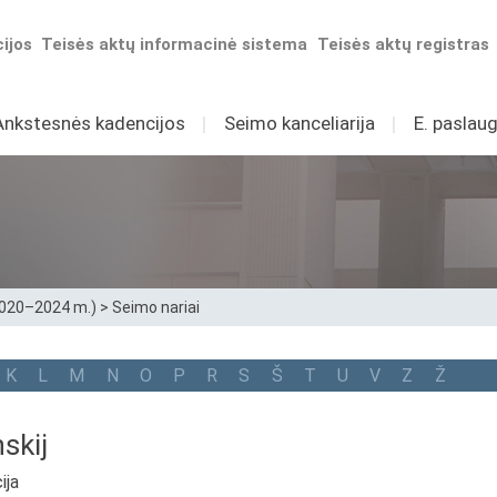
ijos
Teisės aktų informacinė sistema
Teisės aktų registras
Ankstesnės kadencijos
I
Seimo kanceliarija
I
E. paslaug
2020–2024 m.)
>
Seimo nariai
K
L
M
N
O
P
R
S
Š
T
U
V
Z
Ž
skij
ija