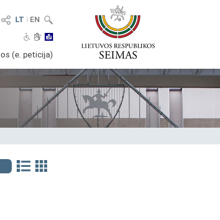
LT
I
EN
os (e. peticija)