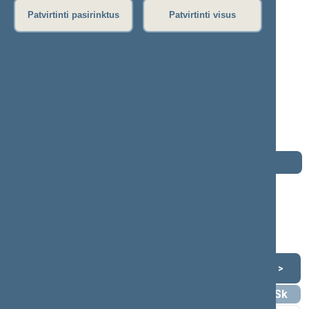
P
R
S
Š
T
U
V
Z
Ž
Patvirtinti pasirinktus
Patvirtinti visus
Jūratė Juozaitienė
2000–2004 m. kadencija
Seimo narė nuo 2000-10-19
iki 2004-11-14
Iškėlė: Lietuvos liberalų sąjunga
Išrinkta: Panemunės (Nr. 18) apygardoje
Darbotvarkė
2004 m. lapkričio 14 d.
Šią dieną darbotvarkės nėra
Lapkritis 2004
<
>
Pr
An
Tr
Kt
Pn
Št
Sk