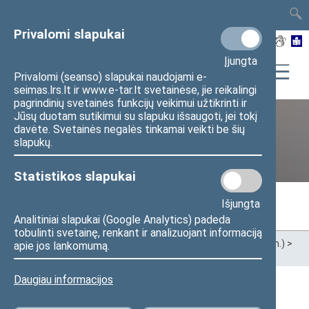
TAIS
TAR
LT
I
EN
Privalomi slapukai
Įjungta
Privalomi (seanso) slapukai naudojami e-
seimas.lrs.lt ir www.e-tar.lt svetainėse, jie reikalingi
pagrindinių svetainės funkcijų veikimui užtikrinti ir
Jūsų duotam sutikimui su slapuku išsaugoti, jei tokį
davėte. Svetainės negalės tinkamai veikti be šių
Ankstesnės kadencijos
slapukų.
Statistikos slapukai
Išjungta
Analitiniai slapukai (Google Analytics) padeda
tobulinti svetainę, renkant ir analizuojant informaciją
Pradžia
>
Ankstesnės kadencijos
>
XIII Seimas (2020–2024 m.)
>
apie jos lankomumą.
Seimo nariai
Daugiau informacijos
Visi
A
B
Č
D
E
F
G
I
J
K
L
M
N
O