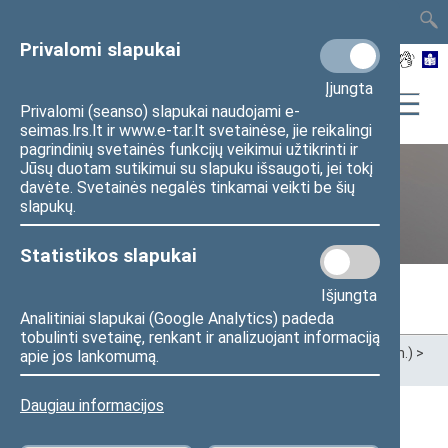
TAIS
TAR
LT
I
EN
Privalomi slapukai
Įjungta
Privalomi (seanso) slapukai naudojami e-
seimas.lrs.lt ir www.e-tar.lt svetainėse, jie reikalingi
pagrindinių svetainės funkcijų veikimui užtikrinti ir
Jūsų duotam sutikimui su slapuku išsaugoti, jei tokį
davėte. Svetainės negalės tinkamai veikti be šių
Ankstesnės kadencijos
slapukų.
Statistikos slapukai
Išjungta
Analitiniai slapukai (Google Analytics) padeda
tobulinti svetainę, renkant ir analizuojant informaciją
Pradžia
>
Ankstesnės kadencijos
>
XIII Seimas (2020–2024 m.)
>
apie jos lankomumą.
Seimo nariai
Daugiau informacijos
Visi
A
B
Č
D
F
G
J
K
L
M
N
O
P
R