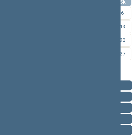
Pr
An
Tr
Kt
Pn
Št
Sk
1
2
3
4
5
6
7
8
9
10
11
12
13
14
15
16
17
18
19
20
21
22
23
24
25
26
27
28
29
30
Pareigos
Veikla
Pranešimai žiniasklaidai
Biografija
Vieta posėdžių salėje