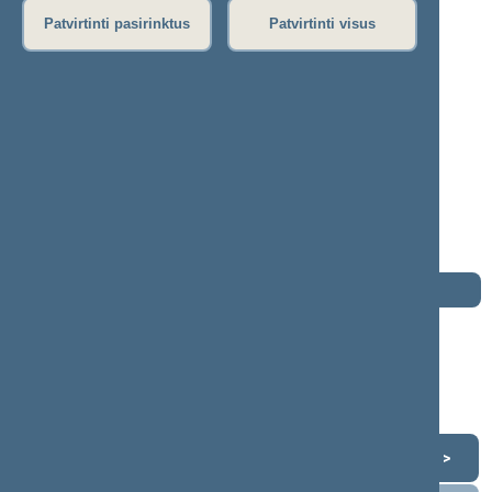
S
Š
T
U
V
Z
Ž
Patvirtinti pasirinktus
Patvirtinti visus
Giedrė Purvaneckienė
2012–2016 m. kadencija
Seimo narė nuo 2012-11-16
iki 2016-11-14
Iškėlė: Lietuvos socialdemokratų partija
Išrinkta: Pagal sąrašą
Buvo išrinkta į 2000—2004 m. Seimą
Darbotvarkė
2016 m. lapkričio 14 d.
Šią dieną darbotvarkės nėra
Lapkritis 2016
<
>