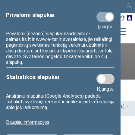
TAIS
TAR
LT
I
EN
Privalomi slapukai
Įjungta
Privalomi (seanso) slapukai naudojami e-
seimas.lrs.lt ir www.e-tar.lt svetainėse, jie reikalingi
pagrindinių svetainės funkcijų veikimui užtikrinti ir
Jūsų duotam sutikimui su slapuku išsaugoti, jei tokį
davėte. Svetainės negalės tinkamai veikti be šių
Ankstesnės kadencijos
slapukų.
Statistikos slapukai
Išjungta
Analitiniai slapukai (Google Analytics) padeda
tobulinti svetainę, renkant ir analizuojant informaciją
Pradžia
>
Ankstesnės kadencijos
>
XIII Seimas (2020–2024 m.)
>
apie jos lankomumą.
Seimo nariai
Daugiau informacijos
Visi
A
B
Č
D
E
F
G
I
J
K
L
M
N
O