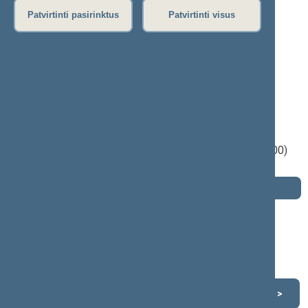
P
R
S
Š
T
U
V
Z
Ž
Patvirtinti pasirinktus
Patvirtinti visus
Gražina Šmigelskienė
2000–2004 m. kadencija
Seimo narė nuo 2004-06-23
iki 2004-11-14
Iškėlė: A.Brazausko socialdemokratinė
koalicija
Išrinkta: Vyriausioji rinkimų komisija (Nr. 100)
apygardoje
Darbotvarkė
2004 m. lapkričio 14 d.
Šią dieną darbotvarkės nėra
Lapkritis 2004
<
>