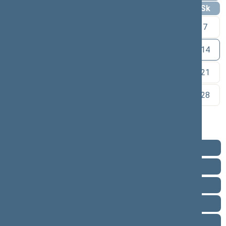
Pr
An
Tr
Kt
Pn
Št
Sk
1
2
3
4
5
6
7
8
9
10
11
12
13
14
15
16
17
18
19
20
21
22
23
24
25
26
27
28
29
30
Pareigos
Veikla
Pranešimai žiniasklaidai
Biografija
Vieta posėdžių salėje