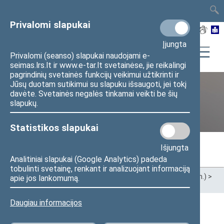
TAIS
TAR
LT
I
EN
Privalomi slapukai
Įjungta
Privalomi (seanso) slapukai naudojami e-
seimas.lrs.lt ir www.e-tar.lt svetainėse, jie reikalingi
pagrindinių svetainės funkcijų veikimui užtikrinti ir
Jūsų duotam sutikimui su slapuku išsaugoti, jei tokį
davėte. Svetainės negalės tinkamai veikti be šių
Ankstesnės kadencijos
slapukų.
Statistikos slapukai
Išjungta
Analitiniai slapukai (Google Analytics) padeda
tobulinti svetainę, renkant ir analizuojant informaciją
Pradžia
>
Ankstesnės kadencijos
>
XIII Seimas (2020–2024 m.)
>
apie jos lankomumą.
Seimo nariai
Daugiau informacijos
Visi
A
Ą
B
Č
D
F
G
H
J
K
L
M
N
O