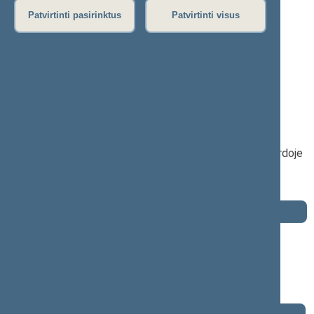
P
R
S
Š
T
U
V
Z
Ž
Patvirtinti pasirinktus
Patvirtinti visus
Jonas Pinskus
2020–2024 m. kadencija
Seimo narys nuo 2020-11-13
iki 2024-11-14
Iškėlė: Lietuvos socialdemokratų darbo
partija
Išrinktas: Molėtų–Širvintų (Nr. 54) apygardoje
Buvo išrinktas į 2008—2012 m. Seimą
Buvo išrinktas į 2004—2008 m. Seimą
Darbotvarkė
2024 m. lapkričio 14 d.
Šią dieną darbotvarkės nėra