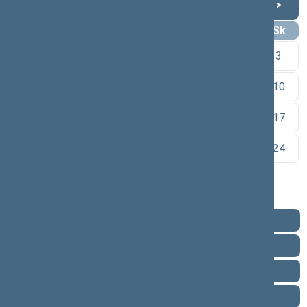
Lapkritis 2024
<
>
Pr
An
Tr
Kt
Pn
Št
Sk
1
2
3
4
5
6
7
8
9
10
11
12
13
14
15
16
17
18
19
20
21
22
23
24
25
26
27
28
29
30
Pareigos
Veikla
Pranešimai žiniasklaidai
Ataskaitos