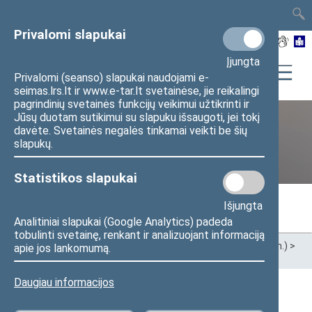
TAIS
TAR
LT
I
EN
Privalomi slapukai
Įjungta
Privalomi (seanso) slapukai naudojami e-
seimas.lrs.lt ir www.e-tar.lt svetainėse, jie reikalingi
pagrindinių svetainės funkcijų veikimui užtikrinti ir
Jūsų duotam sutikimui su slapuku išsaugoti, jei tokį
davėte. Svetainės negalės tinkamai veikti be šių
Ankstesnės kadencijos
slapukų.
Statistikos slapukai
Išjungta
Analitiniai slapukai (Google Analytics) padeda
tobulinti svetainę, renkant ir analizuojant informaciją
Pradžia
>
Ankstesnės kadencijos
>
XIII Seimas (2020–2024 m.)
>
apie jos lankomumą.
Seimo nariai
Daugiau informacijos
Visi
A
Ą
B
Č
D
F
G
H
J
K
L
M
N
O