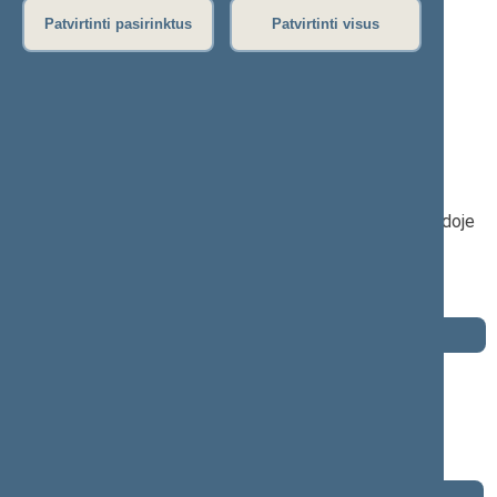
P
R
S
Š
T
U
V
Z
Ž
Patvirtinti pasirinktus
Patvirtinti visus
Remigijus Žemaitaitis
2020–2024 m. kadencija
Seimo narys nuo 2020-11-13
iki 2024-05-02
Iškėlė: Partija „Laisvė ir teisingumas“
Išrinktas: Kelmės–Šilalės (Nr. 41) apygardoje
Buvo išrinktas į 2016—2020 m. Seimą
Buvo išrinktas į 2012—2016 m. Seimą
Buvo išrinktas į 2008—2012 m. Seimą
Darbotvarkė
2024 m. lapkričio 14 d.
Šią dieną darbotvarkės nėra