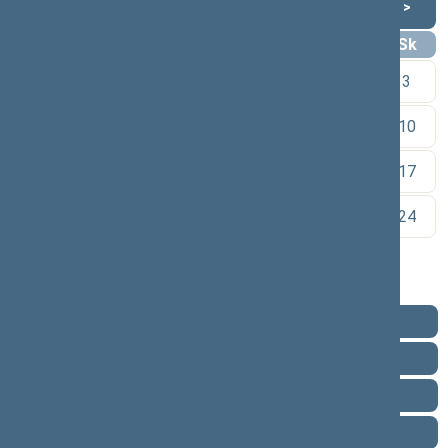
Lapkritis 2024
<
>
Pr
An
Tr
Kt
Pn
Št
Sk
1
2
3
4
5
6
7
8
9
10
11
12
13
14
15
16
17
18
19
20
21
22
23
24
25
26
27
28
29
30
Pareigos
Veikla
Pranešimai žiniasklaidai
Ataskaitos