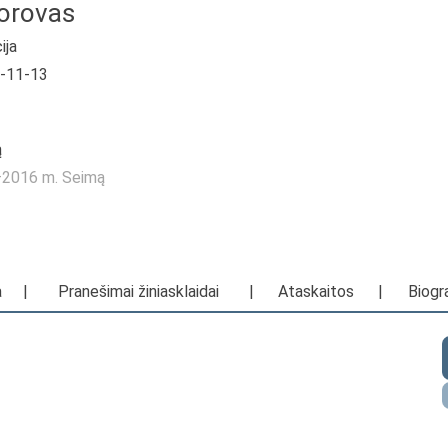
dorovas
ija
0-11-13
ą
2—2016 m. Seimą
a
|
Pranešimai žiniasklaidai
|
Ataskaitos
|
Biogra