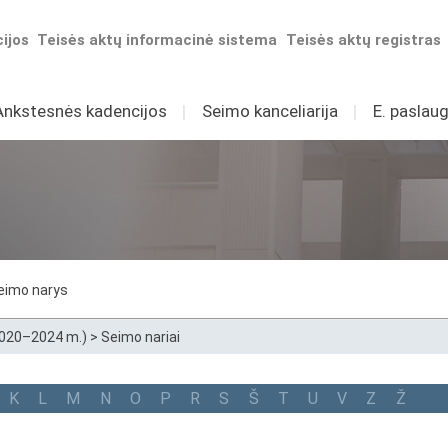
ijos
Teisės aktų informacinė sistema
Teisės aktų registras
Ankstesnės kadencijos
I
Seimo kanceliarija
I
E. paslaug
eimo narys
2020–2024 m.)
>
Seimo nariai
K
L
M
N
O
P
R
S
Š
T
U
V
Z
Ž