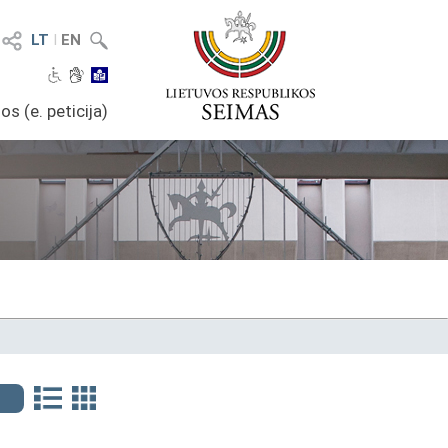
LT
I
EN
os (e. peticija)