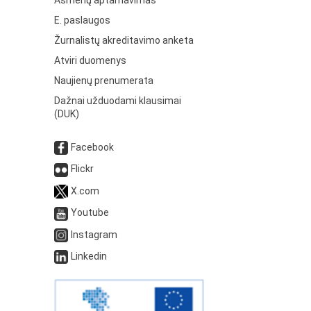
Asmenų aptarnavimas
E. paslaugos
Žurnalistų akreditavimo anketa
Atviri duomenys
Naujienų prenumerata
Dažnai užduodami klausimai
(DUK)
Facebook
Flickr
X.com
Youtube
Instagram
Linkedin