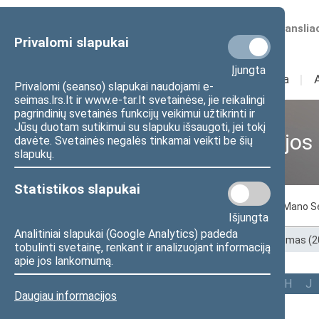
Numatomos transliac
Privalomi slapukai
Įjungta
Sudėtis
I
Veikla
I
Privalomi (seanso) slapukai naudojami e-
seimas.lrs.lt ir www.e-tar.lt svetainėse, jie reikalingi
pagrindinių svetainės funkcijų veikimui užtikrinti ir
Jūsų duotam sutikimui su slapuku išsaugoti, jei tokį
Ankstesnės kadencijos
davėte. Svetainės negalės tinkamai veikti be šių
slapukų.
Statistikos slapukai
Pagal abėcėlę
Pagal apygardas
Mano S
Išjungta
Analitiniai slapukai (Google Analytics) padeda
Pradžia
>
Ankstesnės kadencijos
>
XIII Seimas (
tobulinti svetainę, renkant ir analizuojant informaciją
apie jos lankomumą.
Visi
A
Ą
B
Č
D
F
G
H
J
Daugiau informacijos