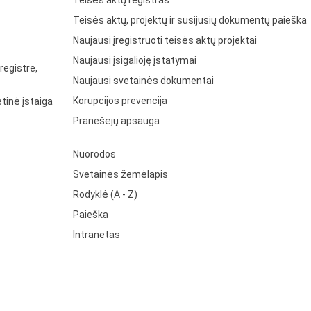
Teisės aktų registras
Teisės aktų, projektų ir susijusių dokumentų paieška
Naujausi įregistruoti teisės aktų projektai
Naujausi įsigalioję įstatymai
registre,
Naujausi svetainės dokumentai
Korupcijos prevencija
tinė įstaiga
Pranešėjų apsauga
Nuorodos
Svetainės žemėlapis
Rodyklė (A - Z)
Paieška
Intranetas