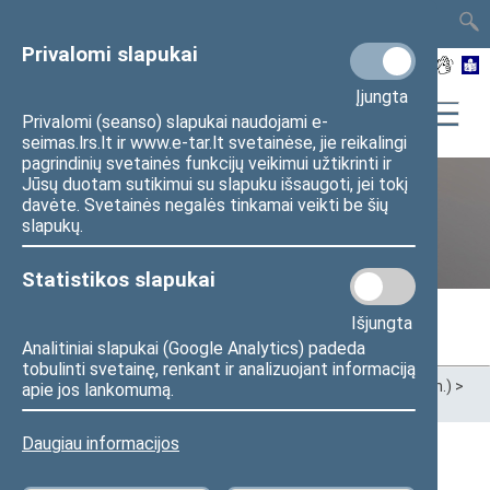
TAIS
TAR
LT
I
EN
Privalomi slapukai
Įjungta
Privalomi (seanso) slapukai naudojami e-
seimas.lrs.lt ir www.e-tar.lt svetainėse, jie reikalingi
pagrindinių svetainės funkcijų veikimui užtikrinti ir
Jūsų duotam sutikimui su slapuku išsaugoti, jei tokį
davėte. Svetainės negalės tinkamai veikti be šių
Ankstesnės kadencijos
slapukų.
Statistikos slapukai
Išjungta
Analitiniai slapukai (Google Analytics) padeda
tobulinti svetainę, renkant ir analizuojant informaciją
Pradžia
>
Ankstesnės kadencijos
>
XIII Seimas (2020–2024 m.)
>
apie jos lankomumą.
Seimo nariai
Daugiau informacijos
Visi
A
B
Č
D
F
G
J
K
L
M
N
O
P
R