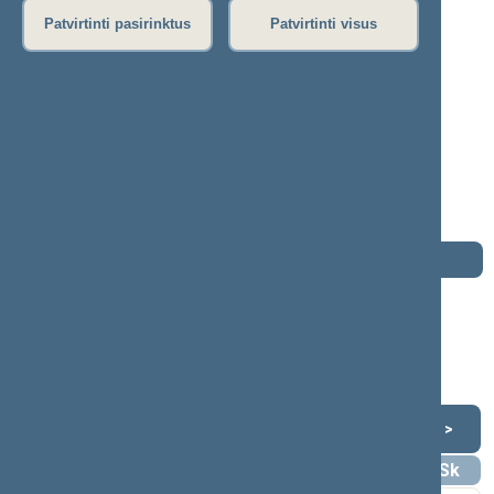
S
Š
T
U
V
Z
Ž
Patvirtinti pasirinktus
Patvirtinti visus
Darius Ulickas
2012–2016 m. kadencija
Seimo narys nuo 2012-11-16
iki 2016-11-14
Iškėlė: Darbo partija
Išrinktas: Pagal sąrašą
Darbotvarkė
2016 m. lapkričio 14 d.
Šią dieną darbotvarkės nėra
Lapkritis 2016
<
>
Pr
An
Tr
Kt
Pn
Št
Sk