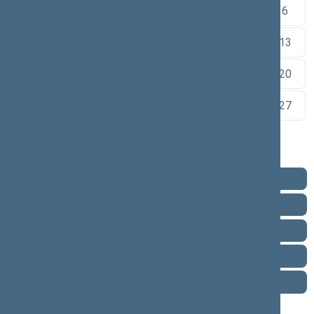
1
2
3
4
5
6
7
8
9
10
11
12
13
14
15
16
17
18
19
20
21
22
23
24
25
26
27
28
29
30
Pareigos
Veikla
Pranešimai žiniasklaidai
Biografija
Vieta posėdžių salėje