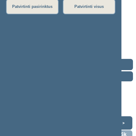
2024–2028 m. kadencija
Patvirtinti pasirinktus
Patvirtinti visus
Seimo narys nuo 2024-11-14
Iškėlė: Politinė partija „Nemuno Aušra“
Išrinktas: Pagal sąrašą
„Nemuno
aušros“
frakcija
Kontaktai
Darbotvarkė
2026 m. rugpjūčio 8 d.
Šią dieną darbotvarkės nėra
Rugpjūtis 2026
<
>
Pr
An
Tr
Kt
Pn
Št
Sk