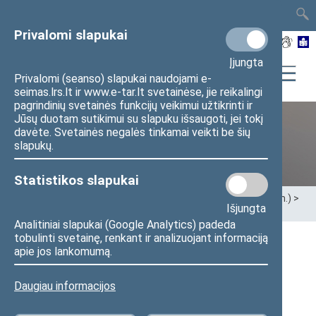
TAIS
TAR
LT
I
EN
Privalomi slapukai
Įjungta
Privalomi (seanso) slapukai naudojami e-
seimas.lrs.lt ir www.e-tar.lt svetainėse, jie reikalingi
pagrindinių svetainės funkcijų veikimui užtikrinti ir
Jūsų duotam sutikimui su slapuku išsaugoti, jei tokį
davėte. Svetainės negalės tinkamai veikti be šių
Ankstesnės kadencijos
slapukų.
Statistikos slapukai
Pradžia
>
Ankstesnės kadencijos
>
XIII Seimas (2020–2024 m.)
>
Išjungta
Seimo nariai
Analitiniai slapukai (Google Analytics) padeda
tobulinti svetainę, renkant ir analizuojant informaciją
apie jos lankomumą.
Visi
A
Ą
B
Č
D
F
G
J
K
L
M
N
O
P
R
S
Š
T
U
V
Z
Ž
Daugiau informacijos
Mantas Poškus