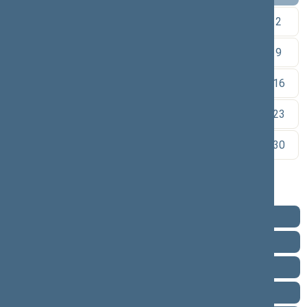
1
2
3
4
5
6
7
8
9
10
11
12
13
14
15
16
17
18
19
20
21
22
23
24
25
26
27
28
29
30
31
Pareigos
Veikla
Pranešimai žiniasklaidai
Ataskaitos