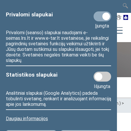
TAIS
TAR
LT
I
EN
Privalomi slapukai
Įjungta
Privalomi (seanso) slapukai naudojami e-
seimas.lrs.lt ir www.e-tar.lt svetainėse, jie reikalingi
pagrindinių svetainės funkcijų veikimui užtikrinti ir
Jūsų duotam sutikimui su slapuku išsaugoti, jei tokį
davėte. Svetainės negalės tinkamai veikti be šių
Ankstesnės kadencijos
slapukų.
Statistikos slapukai
Išjungta
Analitiniai slapukai (Google Analytics) padeda
tobulinti svetainę, renkant ir analizuojant informaciją
Pradžia
>
Ankstesnės kadencijos
>
XIII Seimas (2020–2024 m.)
>
apie jos lankomumą.
Seimo nariai
Daugiau informacijos
Visi
A
Ą
B
Č
D
F
G
H
J
K
L
M
N
O