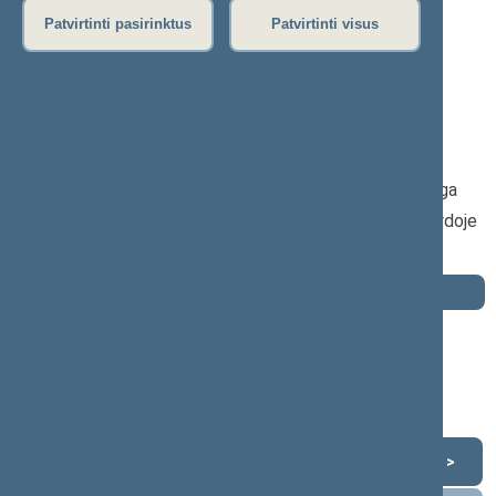
P
R
S
Š
T
U
V
Z
Ž
Patvirtinti pasirinktus
Patvirtinti visus
Kęstutis Mažeika
2020–2024 m. kadencija
Seimo narys nuo 2020-11-13
iki 2024-11-14
Iškėlė: Lietuvos valstiečių ir žaliųjų sąjunga
Išrinktas: Sūduvos pietinė (Nr. 63) apygardoje
Buvo išrinktas į 2016—2020 m. Seimą
Darbotvarkė
2024 m. lapkričio 14 d.
Šią dieną darbotvarkės nėra
Lapkritis 2024
<
>