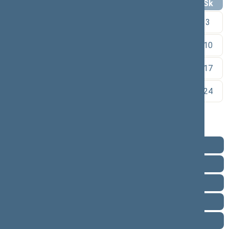
Pr
An
Tr
Kt
Pn
Št
Sk
1
2
3
4
5
6
7
8
9
10
11
12
13
14
15
16
17
18
19
20
21
22
23
24
25
26
27
28
29
30
Pareigos
Veikla
Pranešimai žiniasklaidai
Ataskaitos
Biografija