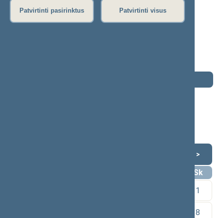
2016–2020 m. kadencija
Patvirtinti pasirinktus
Patvirtinti visus
Seimo narys nuo 2016-11-14
iki 2020-11-13
Iškėlė: Partija Tvarka ir teisingumas
Išrinktas: Pagal sąrašą
Darbotvarkė
2020 m. lapkričio 13 d.
Šią dieną darbotvarkės nėra
Lapkritis 2020
<
>
Pr
An
Tr
Kt
Pn
Št
Sk
1
2
3
4
5
6
7
8