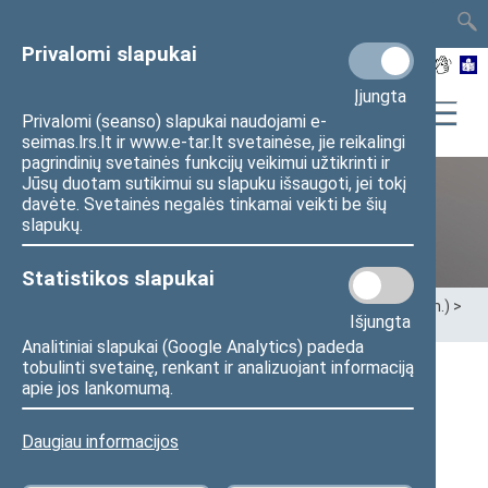
TAIS
TAR
LT
I
EN
Privalomi slapukai
Įjungta
Privalomi (seanso) slapukai naudojami e-
seimas.lrs.lt ir www.e-tar.lt svetainėse, jie reikalingi
pagrindinių svetainės funkcijų veikimui užtikrinti ir
Jūsų duotam sutikimui su slapuku išsaugoti, jei tokį
davėte. Svetainės negalės tinkamai veikti be šių
Ankstesnės kadencijos
slapukų.
Statistikos slapukai
Pradžia
>
Ankstesnės kadencijos
>
XIII Seimas (2020–2024 m.)
>
Išjungta
Seimo nariai
Analitiniai slapukai (Google Analytics) padeda
tobulinti svetainę, renkant ir analizuojant informaciją
apie jos lankomumą.
Visi
A
Ą
B
Č
D
G
H
I
J
K
L
M
N
O
P
R
S
Š
T
U
V
Z
Ž
Daugiau informacijos
Rimas Andrikis