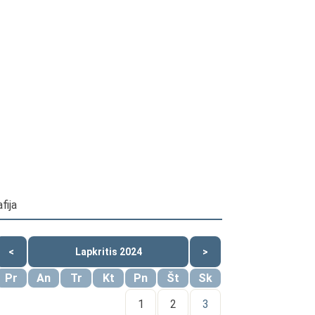
fija
<
Lapkritis 2024
>
Pr
An
Tr
Kt
Pn
Št
Sk
1
2
3