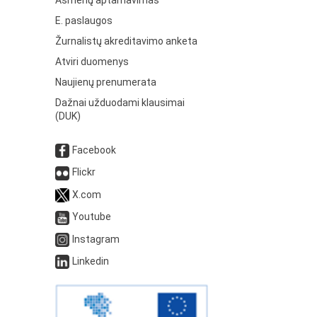
Asmenų aptarnavimas
E. paslaugos
Žurnalistų akreditavimo anketa
Atviri duomenys
Naujienų prenumerata
Dažnai užduodami klausimai
(DUK)
Facebook
Flickr
X.com
Youtube
Instagram
Linkedin