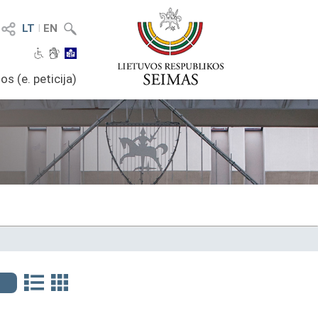
LT
I
EN
os (e. peticija)