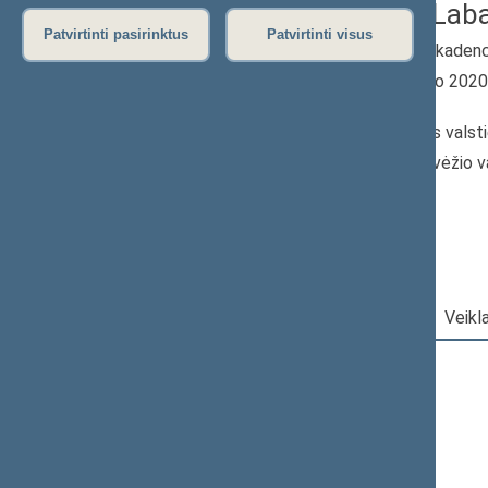
Deividas Lab
Patvirtinti pasirinktus
Patvirtinti visus
2020–2024 m. kadenc
Seimo narys nuo 202
iki 2024-11-14
Iškėlė: Lietuvos valsti
Išrinktas: Panevėžio v
apygardoje
Darbotvarkė
|
Pareigos
|
Veikl
2024 m. lapkričio 14 d.
Šią dieną darbotvarkės nėra