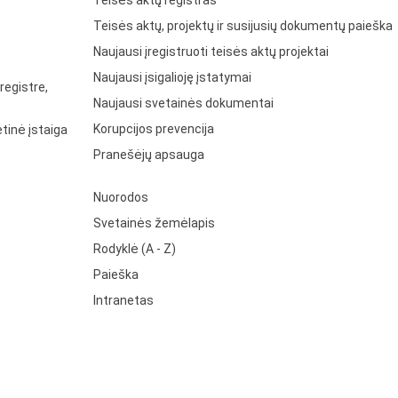
Teisės aktų registras
Teisės aktų, projektų ir susijusių dokumentų paieška
Naujausi įregistruoti teisės aktų projektai
Naujausi įsigalioję įstatymai
registre,
Naujausi svetainės dokumentai
Korupcijos prevencija
tinė įstaiga
Pranešėjų apsauga
Nuorodos
Svetainės žemėlapis
Rodyklė (A - Z)
Paieška
Intranetas