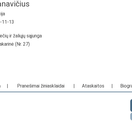
anavičius
ija
0-11-13
ečių ir žaliųjų sąjunga
akarinė (Nr. 27)
a
|
Pranešimai žiniasklaidai
|
Ataskaitos
|
Biogra