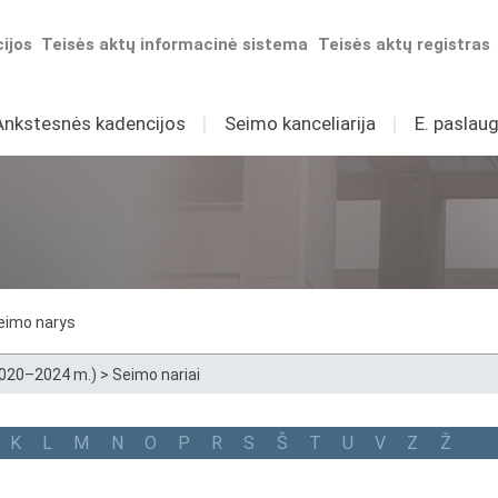
ijos
Teisės aktų informacinė sistema
Teisės aktų registras
Ankstesnės kadencijos
I
Seimo kanceliarija
I
E. paslaug
eimo narys
2020–2024 m.)
>
Seimo nariai
K
L
M
N
O
P
R
S
Š
T
U
V
Z
Ž