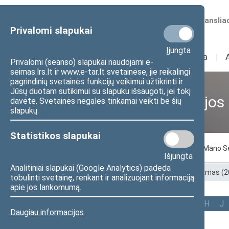
Numatomos transliac
Privalomi slapukai
Įjungta
Sudėtis
I
Veikla
I
Privalomi (seanso) slapukai naudojami e-
seimas.lrs.lt ir www.e-tar.lt svetainėse, jie reikalingi
pagrindinių svetainės funkcijų veikimui užtikrinti ir
Jūsų duotam sutikimui su slapuku išsaugoti, jei tokį
Ankstesnės kadencijos
davėte. Svetainės negalės tinkamai veikti be šių
slapukų.
Statistikos slapukai
Pagal abėcėlę
Pagal apygardas
Mano S
Išjungta
Analitiniai slapukai (Google Analytics) padeda
Pradžia
>
Ankstesnės kadencijos
>
XIII Seimas (
tobulinti svetainę, renkant ir analizuojant informaciją
apie jos lankomumą.
Visi
A
Ą
B
Č
D
F
G
H
J
Daugiau informacijos