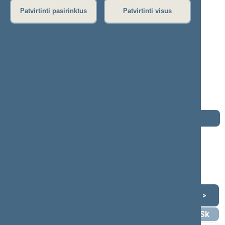
P
R
S
Š
T
U
V
Z
Ž
Patvirtinti pasirinktus
Patvirtinti visus
Morgana Danielė
2020–2024 m. kadencija
Seimo narė nuo 2020-11-13
iki 2024-11-14
Iškėlė: Laisvės partija
Išrinkta: Pagal sąrašą
Darbotvarkė
2024 m. lapkričio 14 d.
Šią dieną darbotvarkės nėra
Lapkritis 2024
<
>
Pr
An
Tr
Kt
Pn
Št
Sk