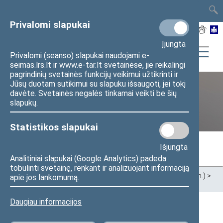
TAIS
TAR
LT
I
EN
Privalomi slapukai
Įjungta
Privalomi (seanso) slapukai naudojami e-
seimas.lrs.lt ir www.e-tar.lt svetainėse, jie reikalingi
pagrindinių svetainės funkcijų veikimui užtikrinti ir
Jūsų duotam sutikimui su slapuku išsaugoti, jei tokį
davėte. Svetainės negalės tinkamai veikti be šių
Ankstesnės kadencijos
slapukų.
Statistikos slapukai
Išjungta
Analitiniai slapukai (Google Analytics) padeda
tobulinti svetainę, renkant ir analizuojant informaciją
Pradžia
>
Ankstesnės kadencijos
>
XIII Seimas (2020–2024 m.)
>
apie jos lankomumą.
Seimo nariai
Daugiau informacijos
Visi
A
Ą
B
Č
D
F
G
H
J
K
L
M
N
O