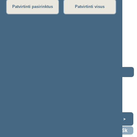
P
R
S
Š
T
U
V
Z
Ž
Patvirtinti pasirinktus
Patvirtinti visus
Eugenijus Sabutis
2020–2024 m. kadencija
Seimo narys nuo 2020-11-13
iki 2024-11-14
Iškėlė: Lietuvos socialdemokratų partija
Išrinktas: Jonavos (Nr. 60) apygardoje
Darbotvarkė
2024 m. lapkričio 14 d.
Šią dieną darbotvarkės nėra
Lapkritis 2024
<
>
Pr
An
Tr
Kt
Pn
Št
Sk