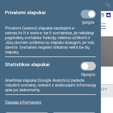
TAIS
TAR
LT
I
EN
Privalomi slapukai
Įjungta
Privalomi (seanso) slapukai naudojami e-
seimas.lrs.lt ir www.e-tar.lt svetainėse, jie reikalingi
pagrindinių svetainės funkcijų veikimui užtikrinti ir
Jūsų duotam sutikimui su slapuku išsaugoti, jei tokį
davėte. Svetainės negalės tinkamai veikti be šių
Ankstesnės kadencijos
slapukų.
Statistikos slapukai
Išjungta
Analitiniai slapukai (Google Analytics) padeda
tobulinti svetainę, renkant ir analizuojant informaciją
Pradžia
>
Ankstesnės kadencijos
>
XIII Seimas (2020–2024 m.)
>
apie jos lankomumą.
Seimo nariai
Daugiau informacijos
Visi
A
Ą
B
Č
D
F
G
H
J
K
L
M
N
O