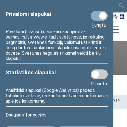
TAIS
TAR
LT
I
EN
Privalomi slapukai
Įjungta
Privalomi (seanso) slapukai naudojami e-
seimas.lrs.lt ir www.e-tar.lt svetainėse, jie reikalingi
pagrindinių svetainės funkcijų veikimui užtikrinti ir
Jūsų duotam sutikimui su slapuku išsaugoti, jei tokį
davėte. Svetainės negalės tinkamai veikti be šių
Ankstesnės kadencijos
slapukų.
Statistikos slapukai
Išjungta
Analitiniai slapukai (Google Analytics) padeda
tobulinti svetainę, renkant ir analizuojant informaciją
Pradžia
>
Ankstesnės kadencijos
>
XIII Seimas (2020–2024 m.)
>
apie jos lankomumą.
Seimo nariai
Daugiau informacijos
Visi
A
Ą
B
Č
D
F
G
H
J
K
L
M
N
O