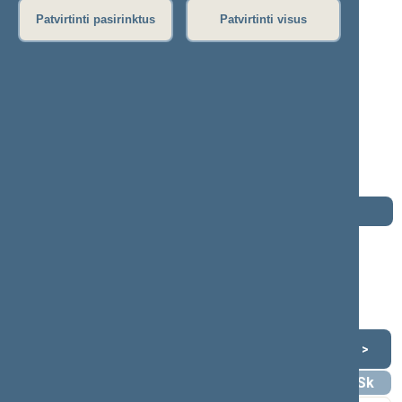
P
R
S
Š
T
U
V
Z
Ž
Patvirtinti pasirinktus
Patvirtinti visus
Vilija Targamadzė
2020–2024 m. kadencija
Seimo narė nuo 2020-11-13
iki 2024-11-14
Iškėlė: Lietuvos socialdemokratų partija
Išrinkta: Pagal sąrašą
Darbotvarkė
2024 m. lapkričio 14 d.
Šią dieną darbotvarkės nėra
Lapkritis 2024
<
>
Pr
An
Tr
Kt
Pn
Št
Sk