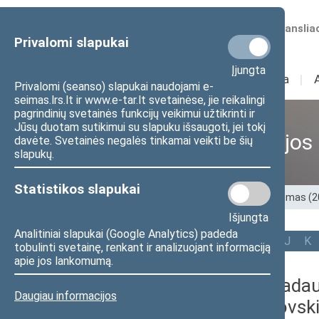
Numatomos transliac
Privalomi slapukai
Įjungta
Sudėtis
I
Veikla
I
Privalomi (seanso) slapukai naudojami e-
seimas.lrs.lt ir www.e-tar.lt svetainėse, jie reikalingi
pagrindinių svetainės funkcijų veikimui užtikrinti ir
Jūsų duotam sutikimui su slapuku išsaugoti, jei tokį
Ankstesnės kadencijos
davėte. Svetainės negalės tinkamai veikti be šių
slapukų.
Statistikos slapukai
Pradžia
>
Ankstesnės kadencijos
>
XIII Seimas (
Išjungta
Analitiniai slapukai (Google Analytics) padeda
Visi
A
Ą
B
Č
D
F
G
J
K
tobulinti svetainę, renkant ir analizuojant informaciją
apie jos lankomumą.
Laura Asadau
Daugiau informacijos
Zadneprovsk