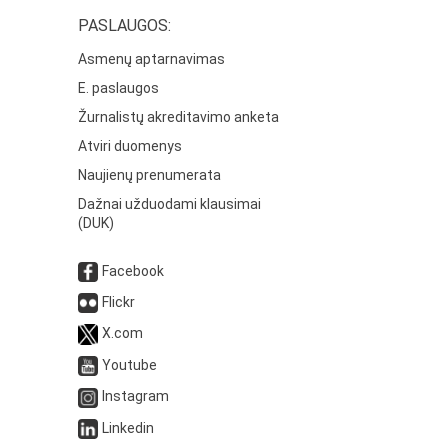
PASLAUGOS:
Asmenų aptarnavimas
E. paslaugos
Žurnalistų akreditavimo anketa
Atviri duomenys
Naujienų prenumerata
Dažnai užduodami klausimai
(DUK)
Facebook
Flickr
X.com
Youtube
Instagram
Linkedin