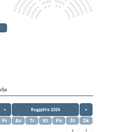
fija
<
Rugpjūtis 2026
>
Pr
An
Tr
Kt
Pn
Št
Sk
1
2