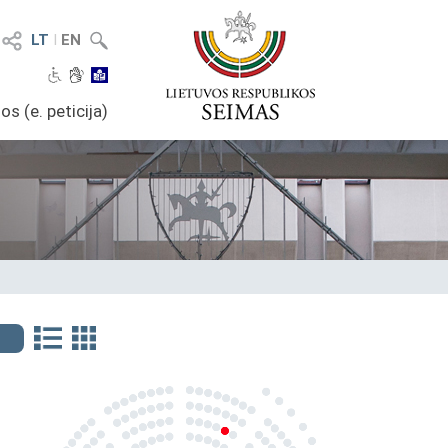
LT
I
EN
os (e. peticija)