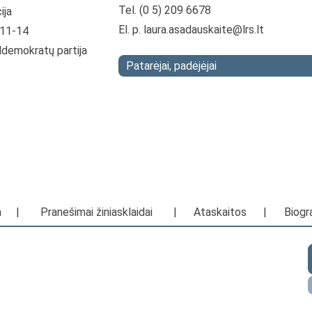
Tel. (0 5) 209 6678
ija
El. p.
laura.asadauskaite@lrs.lt
-11-14
ldemokratų partija
Patarėjai, padėjėjai
a
|
Pranešimai žiniasklaidai
|
Ataskaitos
|
Biogra