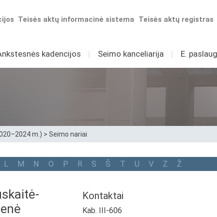
ijos
Teisės aktų informacinė sistema
Teisės aktų registras
Ankstesnės kadencijos
I
Seimo kanceliarija
I
E. paslaug
2020–2024 m.)
>
Seimo nariai
L
M
N
O
P
R
S
Š
T
U
V
Z
Ž
skaitė-
Kontaktai
ienė
Kab. III-606