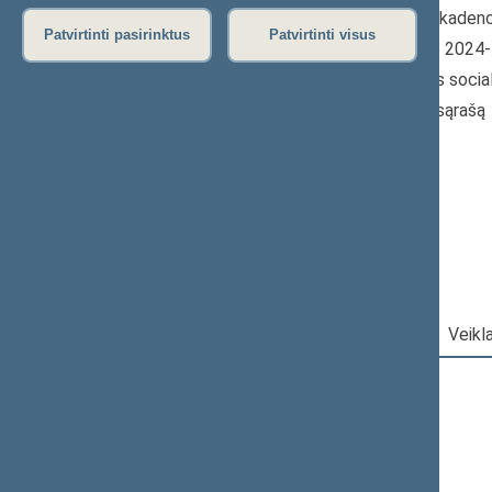
2024–2028 m. kadenc
Patvirtinti pasirinktus
Patvirtinti visus
Seimo narė nuo 2024
Iškėlė: Lietuvos socia
Išrinkta: Pagal sąrašą
Lietuvos
socialdemokratų
partijos frakcija
Darbotvarkė
|
Pareigos
|
Veikl
2026 m. rugpjūčio 7 d.
Šią dieną darbotvarkės nėra