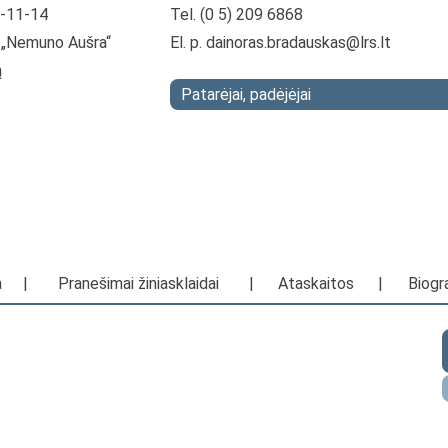
4-11-14
Tel. (0 5) 209 6868
ja „Nemuno Aušra“
El. p.
dainoras.bradauskas@lrs.lt
ą
Patarėjai, padėjėjai
a
|
Pranešimai žiniasklaidai
|
Ataskaitos
|
Biogra