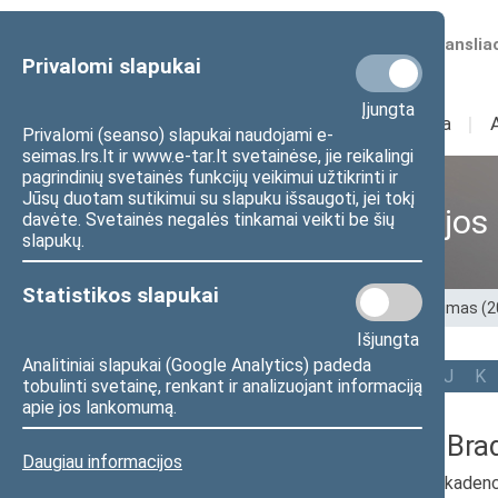
Numatomos transliac
Privalomi slapukai
Įjungta
Sudėtis
I
Veikla
I
Privalomi (seanso) slapukai naudojami e-
seimas.lrs.lt ir www.e-tar.lt svetainėse, jie reikalingi
pagrindinių svetainės funkcijų veikimui užtikrinti ir
Jūsų duotam sutikimui su slapuku išsaugoti, jei tokį
Ankstesnės kadencijos
davėte. Svetainės negalės tinkamai veikti be šių
slapukų.
Statistikos slapukai
Pradžia
>
Ankstesnės kadencijos
>
XIII Seimas (
Išjungta
Analitiniai slapukai (Google Analytics) padeda
Visi
A
Ą
B
Č
D
F
G
J
K
tobulinti svetainę, renkant ir analizuojant informaciją
apie jos lankomumą.
Dainoras Bra
Daugiau informacijos
2024–2028 m. kadenc