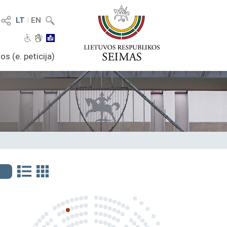
LT
I
EN
os (e. peticija)