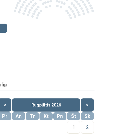
fija
<
Rugpjūtis 2026
>
Pr
An
Tr
Kt
Pn
Št
Sk
1
2