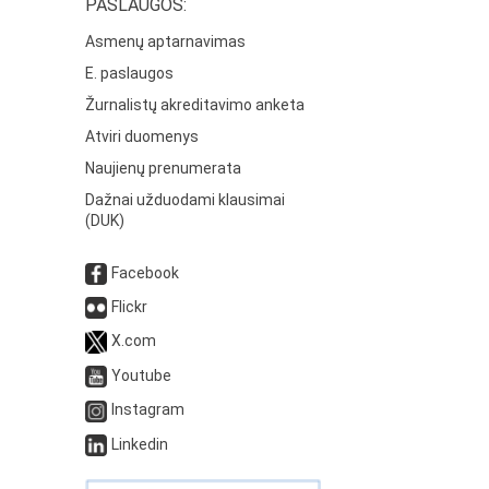
PASLAUGOS:
Asmenų aptarnavimas
E. paslaugos
Žurnalistų akreditavimo anketa
Atviri duomenys
Naujienų prenumerata
Dažnai užduodami klausimai
(DUK)
Facebook
Flickr
X.com
Youtube
Instagram
Linkedin