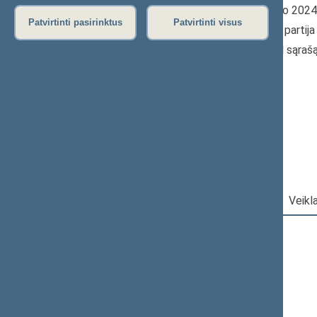
Seimo narys nuo 202
Patvirtinti pasirinktus
Patvirtinti visus
Iškėlė: Politinė parti
Išrinktas: Pagal sąraš
„Nemuno aušros“
frakcija
Darbotvarkė
|
Pareigos
|
Veikl
2026 m. rugpjūčio 8 d.
Šią dieną darbotvarkės nėra