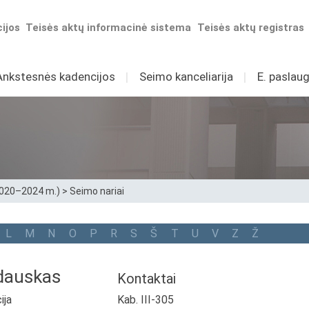
ijos
Teisės aktų informacinė sistema
Teisės aktų registras
Ankstesnės kadencijos
I
Seimo kanceliarija
I
E. paslaug
2020–2024 m.)
>
Seimo nariai
L
M
N
O
P
R
S
Š
T
U
V
Z
Ž
dauskas
Kontaktai
ija
Kab. III-305