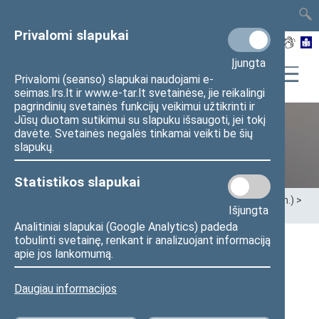
TAIS
TAR
LT
I
EN
Privalomi slapukai
Įjungta
Privalomi (seanso) slapukai naudojami e-
seimas.lrs.lt ir www.e-tar.lt svetainėse, jie reikalingi
pagrindinių svetainės funkcijų veikimui užtikrinti ir
Jūsų duotam sutikimui su slapuku išsaugoti, jei tokį
davėte. Svetainės negalės tinkamai veikti be šių
Ankstesnės kadencijos
slapukų.
Statistikos slapukai
Pradžia
>
Ankstesnės kadencijos
>
XIII Seimas (2020–2024 m.)
>
Išjungta
Seimo nariai
Analitiniai slapukai (Google Analytics) padeda
tobulinti svetainę, renkant ir analizuojant informaciją
apie jos lankomumą.
Visi
A
Ą
B
Č
D
F
G
J
K
L
M
N
O
P
R
S
Š
T
U
V
Z
Ž
Daugiau informacijos
Rimas Jonas Jankūnas