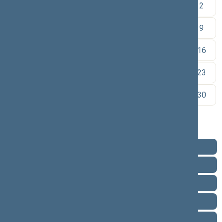
1
2
3
4
5
6
7
8
9
10
11
12
13
14
15
16
17
18
19
20
21
22
23
24
25
26
27
28
29
30
31
Pareigos
Veikla
Pranešimai žiniasklaidai
Ataskaitos
Biografija