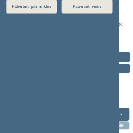
2024–2028 m. kadencija
Patvirtinti pasirinktus
Patvirtinti visus
Seimo narys nuo 2024-11-19
Iškėlė: Lietuvos valstiečių ir žaliųjų sąjunga
Išrinktas: Pagal sąrašą
Mišri Seimo
narių grupė
Kontaktai
Darbotvarkė
2026 m. rugpjūčio 10 d.
Šią dieną darbotvarkės nėra
Rugpjūtis 2026
<
>
Pr
An
Tr
Kt
Pn
Št
Sk