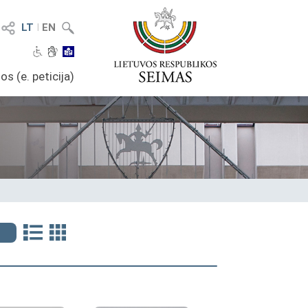
LT
I
EN
os (e. peticija)