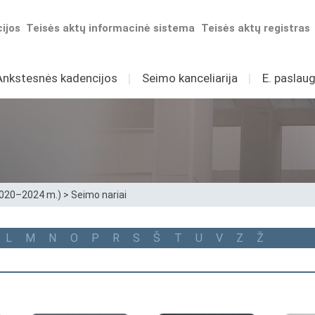
ijos
Teisės aktų informacinė sistema
Teisės aktų registras
Ankstesnės kadencijos
I
Seimo kanceliarija
I
E. paslaug
2020–2024 m.)
>
Seimo nariai
L
M
N
O
P
R
S
Š
T
U
V
Z
Ž