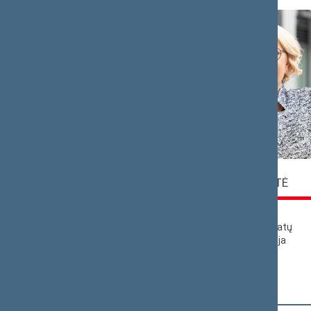
Saulius
Rasa
BUCEVIČIUS
BUDBERGYTĖ
„Nemuno aušros“
Lietuvos
frakcija
socialdemokratų
partijos frakcija