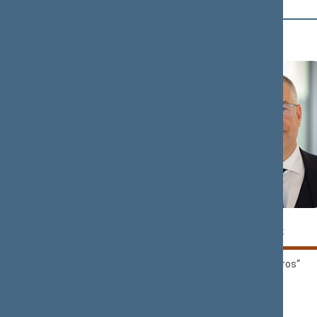
D (4)
Tomas
Petras
DOMARKAS
DARGIS
„Nemuno aušros“
„Nemuno aušros“
frakcija
frakcija