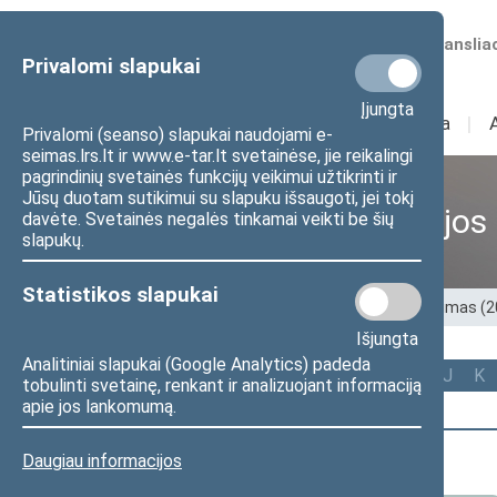
Numatomos transliac
Privalomi slapukai
Įjungta
Sudėtis
I
Veikla
I
Privalomi (seanso) slapukai naudojami e-
seimas.lrs.lt ir www.e-tar.lt svetainėse, jie reikalingi
pagrindinių svetainės funkcijų veikimui užtikrinti ir
Jūsų duotam sutikimui su slapuku išsaugoti, jei tokį
Ankstesnės kadencijos
davėte. Svetainės negalės tinkamai veikti be šių
slapukų.
Statistikos slapukai
Pradžia
>
Ankstesnės kadencijos
>
XIII Seimas (
Išjungta
Analitiniai slapukai (Google Analytics) padeda
Visi
A
Ą
B
Č
D
F
G
J
K
tobulinti svetainę, renkant ir analizuojant informaciją
apie jos lankomumą.
A (6)
Daugiau informacijos