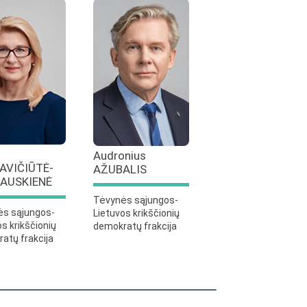
Audronius
AVIČIŪTĖ-
AŽUBALIS
AUSKIENĖ
Tėvynės sąjungos-
s sąjungos-
Lietuvos krikščionių
os krikščionių
demokratų frakcija
atų frakcija