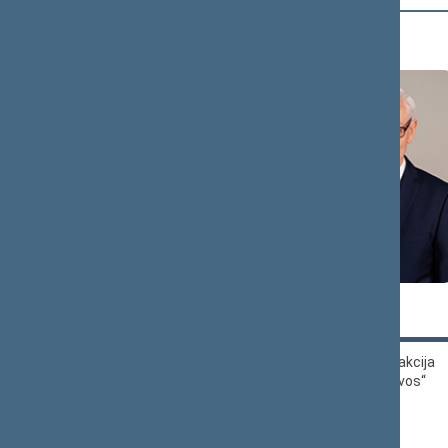
B (16)
Zigmantas
Andrius
BALČYTIS
BAGDONAS
Demokratų frakcija
Liberalų sąjūdžio
„Vardan Lietuvos“
frakcija