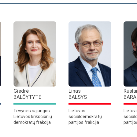
Giedrė
Linas
Rusla
BALČYTYTĖ
BALSYS
BARA
Tėvynės sąjungos-
Lietuvos
Lietuv
Lietuvos krikščionių
socialdemokratų
social
demokratų frakcija
partijos frakcija
partijo