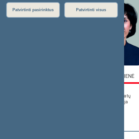
Patvirtinti pasirinktus
Patvirtinti visus
Vaida
Virgilijus
ALEKNAVIČIENĖ
ALEKNA
Lietuvos
Liberalų sąjūdžio
socialdemokratų
frakcija
partijos frakcija