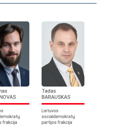
nas
Tadas
NOVAS
BARAUSKAS
os
Lietuvos
demokratų
socialdemokratų
s frakcija
partijos frakcija