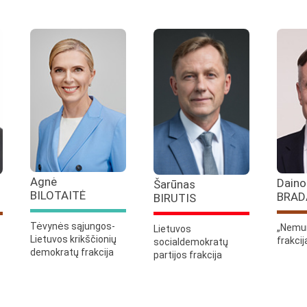
Agnė
Daino
Šarūnas
BILOTAITĖ
BRAD
BIRUTIS
Tėvynės sąjungos-
„Nemu
Lietuvos
Lietuvos krikščionių
frakcij
socialdemokratų
demokratų frakcija
partijos frakcija