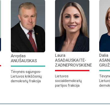
Laura
Dalia
Arvydas
ASADAUSKAITĖ-
ASAN
ANUŠAUSKAS
ZADNEPROVSKIENĖ
GRUŽ
Tėvynės sąjungos-
Lietuvos
Tėvynė
Lietuvos krikščionių
socialdemokratų
Lietuv
demokratų frakcija
partijos frakcija
demokr