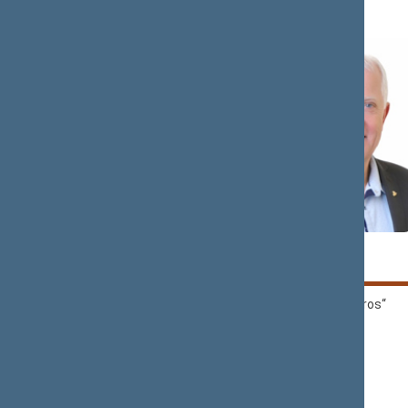
Rima
Kęstutis
BAŠKIENĖ
BILIUS
Demokratų frakcija
„Nemuno aušros“
„Vardan Lietuvos“
frakcija