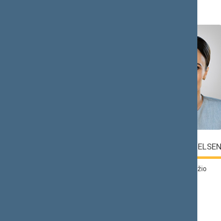
Č (2)
Saulius
Viktorija
ČAPLINSKAS
ČMILYTĖ-NIELSE
Lietuvos
Liberalų sąjūdžio
socialdemokratų
frakcija
partijos frakcija