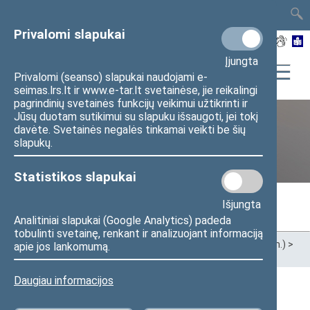
TAIS
TAR
LT
I
EN
Privalomi slapukai
Įjungta
Privalomi (seanso) slapukai naudojami e-
seimas.lrs.lt ir www.e-tar.lt svetainėse, jie reikalingi
pagrindinių svetainės funkcijų veikimui užtikrinti ir
Jūsų duotam sutikimui su slapuku išsaugoti, jei tokį
davėte. Svetainės negalės tinkamai veikti be šių
Ankstesnės kadencijos
slapukų.
Statistikos slapukai
Išjungta
Analitiniai slapukai (Google Analytics) padeda
tobulinti svetainę, renkant ir analizuojant informaciją
Pradžia
>
Ankstesnės kadencijos
>
XIII Seimas (2020–2024 m.)
>
apie jos lankomumą.
Seimo nariai
Daugiau informacijos
Visi
A
B
Č
D
E
G
I
J
K
L
M
N
O
P