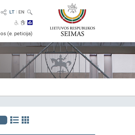
LT
I
EN
os (e. peticija)