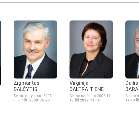
Zigmantas
Virginija
Daili
BALČYTIS
BALTRAITIENĖ
BARA
Seimo narys nuo 2008-
Seimo narė nuo 2008-11-
Seimo n
11-17
iki 2009-06-28
17
iki 2012-11-16
11-18
i