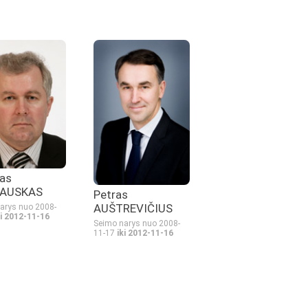
as
AUSKAS
Petras
AUŠTREVIČIUS
arys nuo 2008-
ki 2012-11-16
Seimo narys nuo 2008-
11-17
iki 2012-11-16