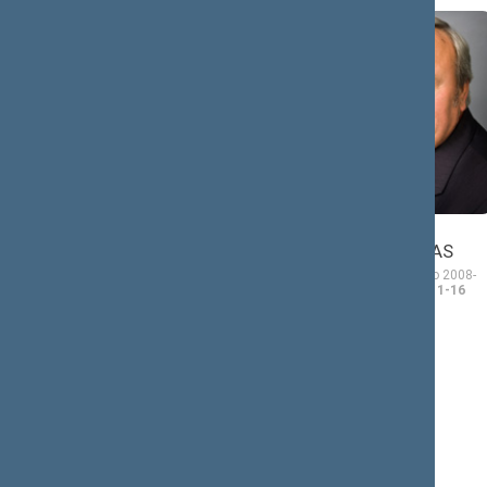
Vytautas
Bronius
BOGUŠIS
BRADAUSKAS
Seimo narys nuo 2008-
Seimo narys nuo 2008-
11-17
iki 2012-11-16
11-17
iki 2012-11-16