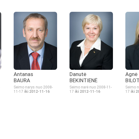
Antanas
Danutė
Agnė
BAURA
BEKINTIENĖ
BILO
Seimo narys nuo 2008-
Seimo narė nuo 2008-11-
Seimo n
11-17
iki 2012-11-16
17
iki 2012-11-16
17
iki 