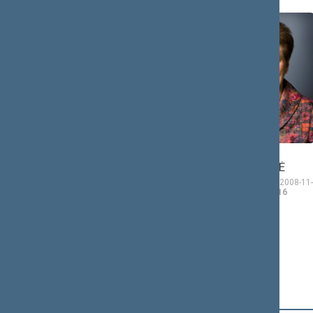
Algis
Vida Marija
ČAPLIKAS
ČIGRIEJIENĖ
Seimo narys nuo 2008-
Seimo narė nuo 2008-11-
11-17
iki 2012-11-16
17
iki 2012-11-16