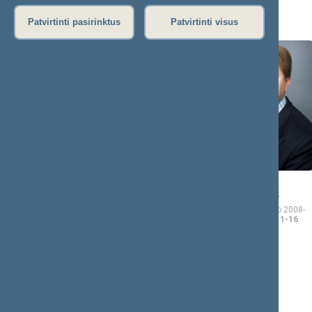
A (7)
Patvirtinti pasirinktus
Patvirtinti visus
Remigijus
Mantas
AČAS
ADOMĖNAS
Seimo narys nuo 2008-
Seimo narys nuo 2008-
11-17
iki 2011-04-09
11-17
iki 2012-11-16