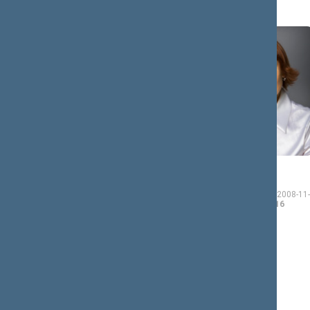
Rima
Asta
BAŠKIENĖ
BAUKUTĖ
Seimo narė nuo 2008-11-
Seimo narė nuo 2008-11-
17
iki 2012-11-16
17
iki 2012-11-16