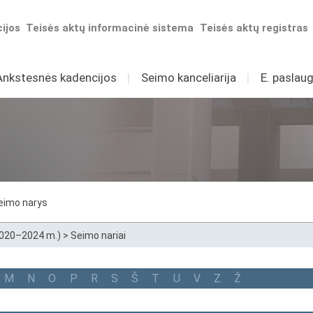
ijos
Teisės aktų informacinė sistema
Teisės aktų registras
Ankstesnės kadencijos
I
Seimo kanceliarija
I
E. paslaug
eimo narys
2020–2024 m.)
>
Seimo nariai
M
N
O
P
R
S
Š
T
U
V
Z
Ž