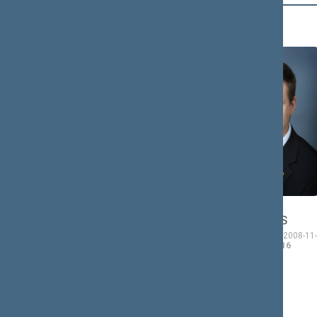
B (19)
Vincas
BABILIUS
Vaidotas
BACEVIČIUS
Seimo narys nuo 2008-
11-17
iki 2012-11-16
Seimo narė nuo 2008-11-
17
iki 2012-11-16