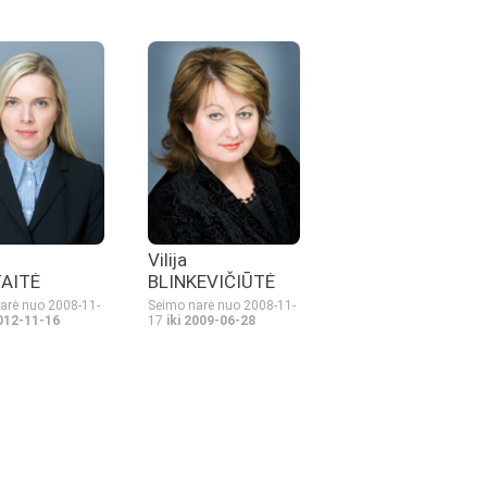
Vilija
TAITĖ
BLINKEVIČIŪTĖ
arė nuo 2008-11-
Seimo narė nuo 2008-11-
2012-11-16
17
iki 2009-06-28