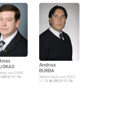
tinas
Andrius
USKAS
BURBA
arys nuo 2008-
ki 2012-11-16
Seimo narys nuo 2010-
11-18
iki 2012-11-16