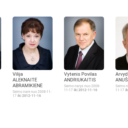
Vilija
Vytenis Povilas
Arvyd
ALEKNAITĖ
ANDRIUKAITIS
ANUŠ
ABRAMIKIENĖ
Seimo narys nuo 2008-
Seimo n
11-17
iki 2012-11-16
11-17
i
Seimo narė nuo 2008-11-
17
iki 2012-11-16