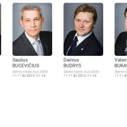
Saulius
Dainius
Valen
BUCEVIČIUS
BUDRYS
BUKA
Seimo narys nuo 2008-
Seimo narys nuo 2008-
Seimo n
11-17
iki 2012-11-16
11-17
iki 2012-11-16
11-17
i