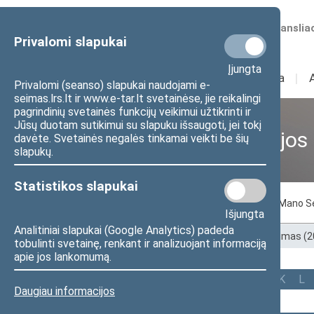
Numatomos transliac
Privalomi slapukai
Įjungta
Sudėtis
I
Veikla
I
Privalomi (seanso) slapukai naudojami e-
seimas.lrs.lt ir www.e-tar.lt svetainėse, jie reikalingi
pagrindinių svetainės funkcijų veikimui užtikrinti ir
Jūsų duotam sutikimui su slapuku išsaugoti, jei tokį
Ankstesnės kadencijos
davėte. Svetainės negalės tinkamai veikti be šių
slapukų.
Statistikos slapukai
Pagal abėcėlę
Pagal apygardas
Mano S
Išjungta
Analitiniai slapukai (Google Analytics) padeda
Pradžia
>
Ankstesnės kadencijos
>
XIII Seimas (
tobulinti svetainę, renkant ir analizuojant informaciją
apie jos lankomumą.
Visi
A
B
Č
D
E
G
J
K
L
Daugiau informacijos