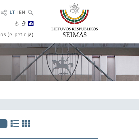
LT
I
EN
os (e. peticija)