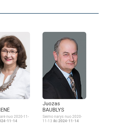
Juozas
IENĖ
BAUBLYS
arė nuo 2020-11-
Seimo narys nuo 2020-
2024-11-14
11-13
iki 2024-11-14