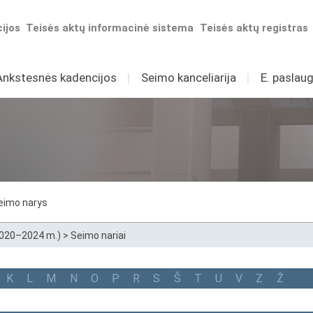
ijos
Teisės aktų informacinė sistema
Teisės aktų registras
Ankstesnės kadencijos
I
Seimo kanceliarija
I
E. paslaug
eimo narys
2020–2024 m.)
>
Seimo nariai
K
L
M
N
O
P
R
S
Š
T
U
V
Z
Ž