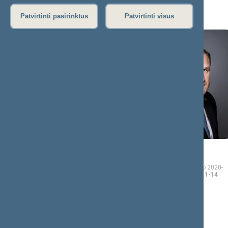
A (8)
Patvirtinti pasirinktus
Patvirtinti visus
Kasparas
Virgilijus
ADOMAITIS
ALEKNA
Seimo narys nuo 2020-
Seimo narys nuo 2020-
11-13
iki 2024-11-14
11-13
iki 2024-11-14