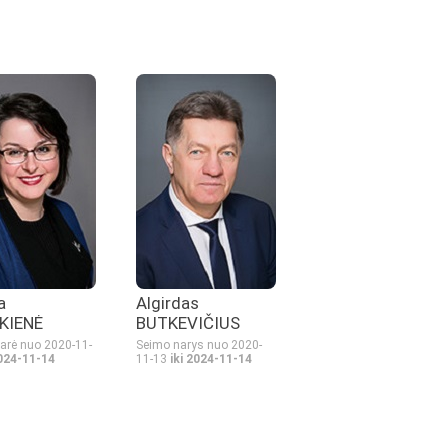
a
Algirdas
KIENĖ
BUTKEVIČIUS
arė nuo 2020-11-
Seimo narys nuo 2020-
2024-11-14
11-13
iki 2024-11-14