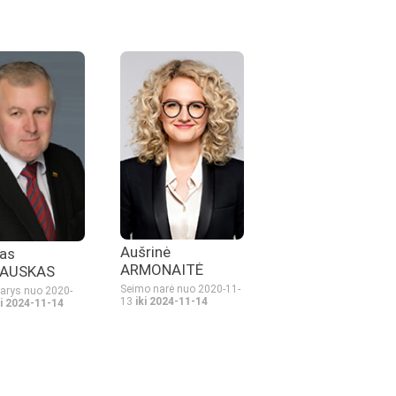
Aušrinė
as
ARMONAITĖ
AUSKAS
Seimo narė nuo 2020-11-
arys nuo 2020-
13
iki 2024-11-14
ki 2024-11-14