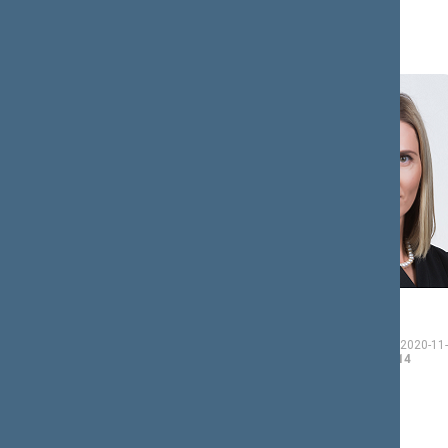
Tomas
Agnė
BIČIŪNAS
BILOTAITĖ
Seimo narys nuo 2020-
Seimo narė nuo 2020-11-
11-13
iki 2024-11-14
13
iki 2024-11-14