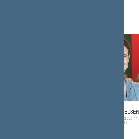
Č (2)
Antanas
Viktorija
ČEPONONIS
ČMILYTĖ-NIELSE
Seimo narys nuo 2020-
Seimo narė nuo 2020-11-
11-13
iki 2024-11-14
13
iki 2024-11-14