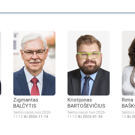
Zigmantas
Kristijonas
Rima
BALČYTIS
BARTOŠEVIČIUS
BAŠK
Seimo narys nuo 2020-
Seimo narys nuo 2020-
Seimo n
11-13
iki 2024-11-14
11-13
iki 2023-01-24
13
iki 