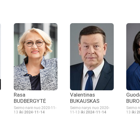
Rasa
Valentinas
Guod
BUDBERGYTĖ
BUKAUSKAS
BURO
Seimo narė nuo 2020-11-
Seimo narys nuo 2020-
Seimo n
13
iki 2024-11-14
11-13
iki 2024-11-14
13
iki 