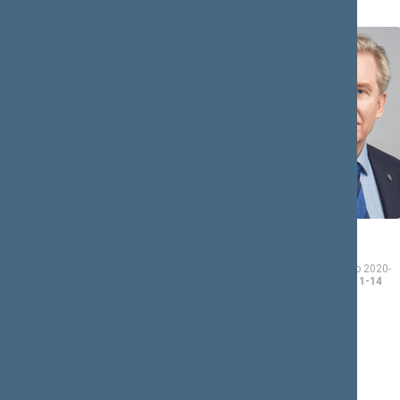
Dalia
Audronius
ASANAVIČIŪTĖ-
AŽUBALIS
GRUŽAUSKIENĖ
Seimo narys nuo 2020-
11-13
iki 2024-11-14
Seimo narė nuo 2020-11-
13
iki 2024-11-14