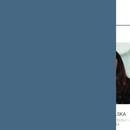
D (4)
Morgana
Ewelina
DANIELĖ
DOBROWOLSKA
Seimo narė nuo 2020-11-
Seimo narė nuo 2020-11-
13
iki 2024-11-14
13
iki 2024-11-14