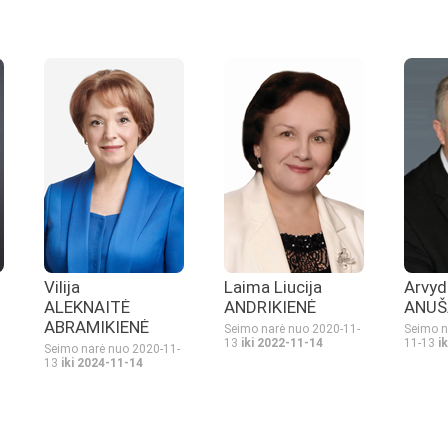
Vilija
Laima Liucija
Arvyd
ALEKNAITĖ
ANDRIKIENĖ
ANUŠ
ABRAMIKIENĖ
Seimo narė nuo 2020-11-
Seimo n
13
iki 2022-11-14
11-13
i
Seimo narė nuo 2020-11-
13
iki 2024-11-14