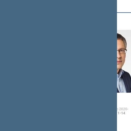
B (12)
Andrius
Vytautas
BAGDONAS
BAKAS
Seimo narys nuo 2020-
Seimo narys nuo 2020-
11-13
iki 2024-11-14
11-13
iki 2024-11-14