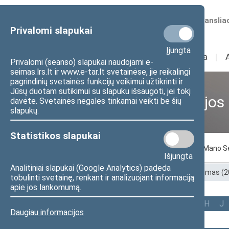
Numatomos transliac
Privalomi slapukai
Įjungta
Sudėtis
I
Veikla
I
Privalomi (seanso) slapukai naudojami e-
seimas.lrs.lt ir www.e-tar.lt svetainėse, jie reikalingi
pagrindinių svetainės funkcijų veikimui užtikrinti ir
Jūsų duotam sutikimui su slapuku išsaugoti, jei tokį
Ankstesnės kadencijos
davėte. Svetainės negalės tinkamai veikti be šių
slapukų.
Statistikos slapukai
Pagal abėcėlę
Pagal apygardas
Mano S
Išjungta
Analitiniai slapukai (Google Analytics) padeda
Pradžia
>
Ankstesnės kadencijos
>
XIII Seimas (
tobulinti svetainę, renkant ir analizuojant informaciją
apie jos lankomumą.
Visi
A
Ą
B
Č
D
F
G
H
J
Daugiau informacijos