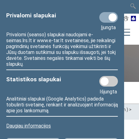
TAIS
TAR
LT
I
EN
Privalomi slapukai
Įjungta
Privalomi (seanso) slapukai naudojami e-
seimas.lrs.lt ir www.e-tar.lt svetainėse, jie reikalingi
pagrindinių svetainės funkcijų veikimui užtikrinti ir
Jūsų duotam sutikimui su slapuku išsaugoti, jei tokį
davėte. Svetainės negalės tinkamai veikti be šių
Ankstesnės kadencijos
slapukų.
Statistikos slapukai
Išjungta
Analitiniai slapukai (Google Analytics) padeda
tobulinti svetainę, renkant ir analizuojant informaciją
Pradžia
>
Ankstesnės kadencijos
>
XIII Seimas (2020–2024 m.)
>
apie jos lankomumą.
Seimo nariai
Daugiau informacijos
Visi
A
B
Č
D
F
G
J
K
L
M
N
O
P
R