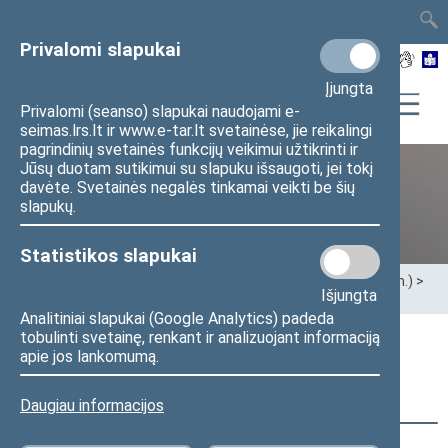
TAIS
TAR
LT
I
EN
Privalomi slapukai
Įjungta
Privalomi (seanso) slapukai naudojami e-
seimas.lrs.lt ir www.e-tar.lt svetainėse, jie reikalingi
pagrindinių svetainės funkcijų veikimui užtikrinti ir
Jūsų duotam sutikimui su slapuku išsaugoti, jei tokį
davėte. Svetainės negalės tinkamai veikti be šių
Ankstesnės kadencijos
slapukų.
Statistikos slapukai
Pradžia
>
Ankstesnės kadencijos
>
XIII Seimas (2020–2024 m.)
>
Išjungta
Seimo nariai
Analitiniai slapukai (Google Analytics) padeda
tobulinti svetainę, renkant ir analizuojant informaciją
apie jos lankomumą.
Visi
A
Ą
B
Č
D
F
G
J
K
L
M
N
O
P
R
S
Š
T
U
V
Z
Ž
Daugiau informacijos