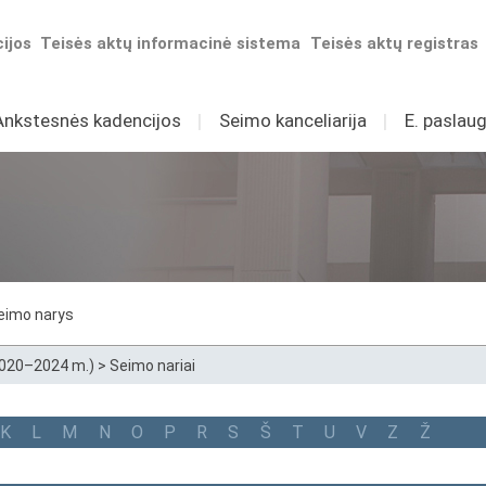
ijos
Teisės aktų informacinė sistema
Teisės aktų registras
Ankstesnės kadencijos
I
Seimo kanceliarija
I
E. paslaug
eimo narys
2020–2024 m.)
>
Seimo nariai
K
L
M
N
O
P
R
S
Š
T
U
V
Z
Ž