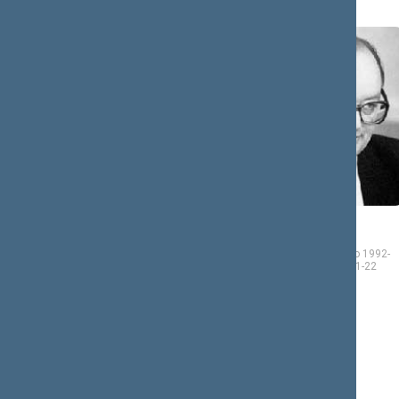
Gema
Česlovas
JURKŪNAITĖ
JURŠĖNAS
Seimo narė nuo 1992-11-
Seimo narys nuo 1992-
24
iki 1996-11-22
11-24
iki 1996-11-22