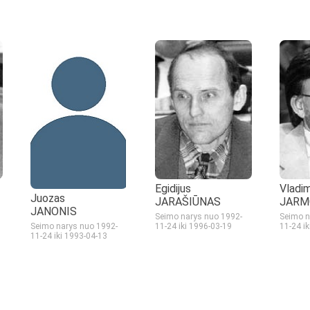
Egidijus
Vladim
Juozas
JARAŠIŪNAS
JARM
JANONIS
Seimo narys nuo 1992-
Seimo n
11-24
iki 1996-03-19
11-24
i
Seimo narys nuo 1992-
11-24
iki 1993-04-13