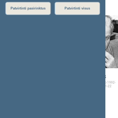
J (9)
Patvirtinti pasirinktus
Patvirtinti visus
Bronislovas
Povilas
JAGMINAS
JAKUČIONIS
Seimo narys nuo 1992-
Seimo narys nuo 1992-
11-24
iki 1996-11-22
11-24
iki 1996-11-22