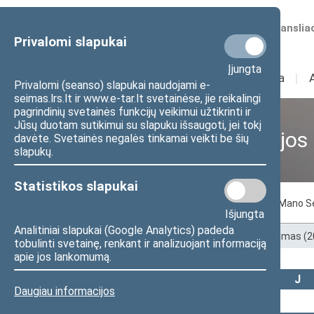
Numatomos transliac
Privalomi slapukai
Įjungta
Sudėtis
I
Veikla
I
Privalomi (seanso) slapukai naudojami e-
seimas.lrs.lt ir www.e-tar.lt svetainėse, jie reikalingi
pagrindinių svetainės funkcijų veikimui užtikrinti ir
Jūsų duotam sutikimui su slapuku išsaugoti, jei tokį
Ankstesnės kadencijos
davėte. Svetainės negalės tinkamai veikti be šių
slapukų.
Statistikos slapukai
Pagal abėcėlę
Pagal apygardas
Mano S
Išjungta
Analitiniai slapukai (Google Analytics) padeda
Pradžia
>
Ankstesnės kadencijos
>
XIII Seimas (
tobulinti svetainę, renkant ir analizuojant informaciją
apie jos lankomumą.
Visi
A
B
Č
D
E
G
H
I
J
Daugiau informacijos