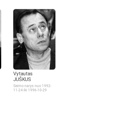
Vytautas
JUŠKUS
Seimo narys nuo 1992-
11-24
iki 1996-10-29