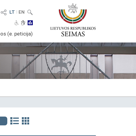
LT
I
EN
os (e. peticija)