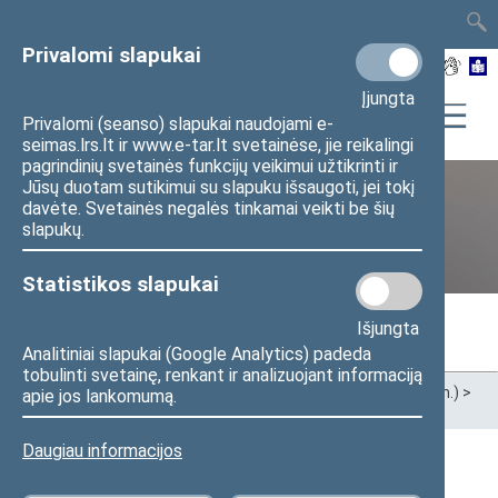
TAIS
TAR
LT
I
EN
Privalomi slapukai
Įjungta
Privalomi (seanso) slapukai naudojami e-
seimas.lrs.lt ir www.e-tar.lt svetainėse, jie reikalingi
pagrindinių svetainės funkcijų veikimui užtikrinti ir
Jūsų duotam sutikimui su slapuku išsaugoti, jei tokį
davėte. Svetainės negalės tinkamai veikti be šių
Ankstesnės kadencijos
slapukų.
Statistikos slapukai
Išjungta
Analitiniai slapukai (Google Analytics) padeda
tobulinti svetainę, renkant ir analizuojant informaciją
Pradžia
>
Ankstesnės kadencijos
>
XIII Seimas (2020–2024 m.)
>
apie jos lankomumą.
Seimo nariai
Daugiau informacijos
Visi
A
B
C
Č
D
E
G
H
I
J
K
L
M
O
P