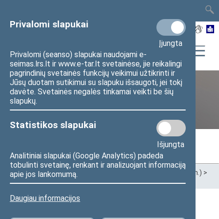
TAIS
TAR
LT
I
EN
Privalomi slapukai
Įjungta
Privalomi (seanso) slapukai naudojami e-
seimas.lrs.lt ir www.e-tar.lt svetainėse, jie reikalingi
pagrindinių svetainės funkcijų veikimui užtikrinti ir
Jūsų duotam sutikimui su slapuku išsaugoti, jei tokį
davėte. Svetainės negalės tinkamai veikti be šių
Ankstesnės kadencijos
slapukų.
Statistikos slapukai
Išjungta
Analitiniai slapukai (Google Analytics) padeda
tobulinti svetainę, renkant ir analizuojant informaciją
Pradžia
>
Ankstesnės kadencijos
>
XIII Seimas (2020–2024 m.)
>
apie jos lankomumą.
Seimo nariai
Daugiau informacijos
Visi
A
B
C
Č
D
E
G
H
I
J
K
L
M
O
P