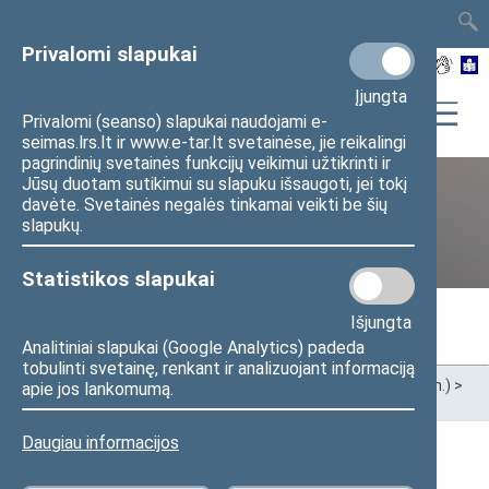
TAIS
TAR
LT
I
EN
Privalomi slapukai
Įjungta
Privalomi (seanso) slapukai naudojami e-
seimas.lrs.lt ir www.e-tar.lt svetainėse, jie reikalingi
pagrindinių svetainės funkcijų veikimui užtikrinti ir
Jūsų duotam sutikimui su slapuku išsaugoti, jei tokį
davėte. Svetainės negalės tinkamai veikti be šių
Ankstesnės kadencijos
slapukų.
Statistikos slapukai
Išjungta
Analitiniai slapukai (Google Analytics) padeda
tobulinti svetainę, renkant ir analizuojant informaciją
Pradžia
>
Ankstesnės kadencijos
>
XIII Seimas (2020–2024 m.)
>
apie jos lankomumą.
Seimo nariai
Daugiau informacijos
Visi
A
B
Č
D
E
F
G
I
J
K
L
M
N
O
P