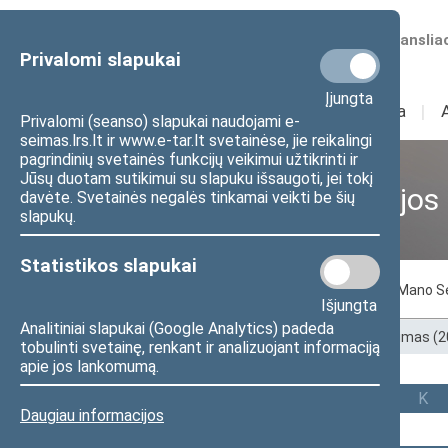
Numatomos transliac
Privalomi slapukai
Įjungta
Sudėtis
I
Veikla
I
Privalomi (seanso) slapukai naudojami e-
seimas.lrs.lt ir www.e-tar.lt svetainėse, jie reikalingi
pagrindinių svetainės funkcijų veikimui užtikrinti ir
Jūsų duotam sutikimui su slapuku išsaugoti, jei tokį
Ankstesnės kadencijos
davėte. Svetainės negalės tinkamai veikti be šių
slapukų.
Statistikos slapukai
Pagal abėcėlę
Pagal apygardas
Mano S
Išjungta
Analitiniai slapukai (Google Analytics) padeda
Pradžia
>
Ankstesnės kadencijos
>
XIII Seimas (
tobulinti svetainę, renkant ir analizuojant informaciją
apie jos lankomumą.
Visi
A
B
Č
D
E
G
I
J
K
Daugiau informacijos