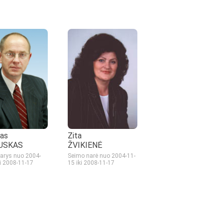
kas
Zita
USKAS
ŽVIKIENĖ
arys nuo 2004-
Seimo narė nuo 2004-11-
ki 2008-11-17
15
iki 2008-11-17