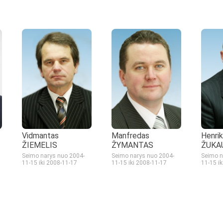
Vidmantas
Manfredas
Henri
ŽIEMELIS
ŽYMANTAS
ŽUKA
Seimo narys nuo 2004-
Seimo narys nuo 2004-
Seimo n
11-15
iki 2008-11-17
11-15
iki 2008-11-17
11-15
i