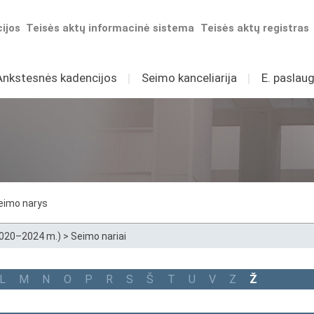
ijos
Teisės aktų informacinė sistema
Teisės aktų registras
Ankstesnės kadencijos
I
Seimo kanceliarija
I
E. paslaug
eimo narys
2020–2024 m.)
>
Seimo nariai
L
M
N
O
P
R
S
Š
T
U
V
Z
Ž