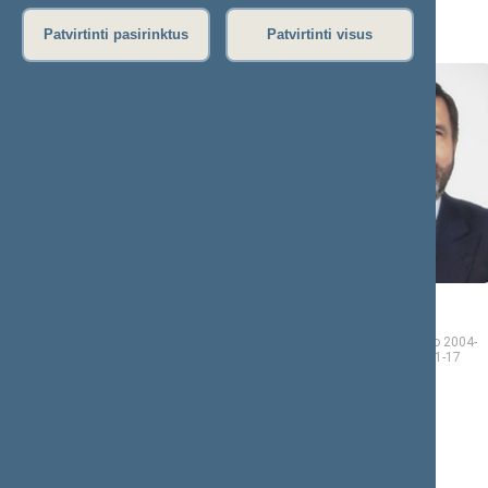
Ž (6)
Patvirtinti pasirinktus
Patvirtinti visus
Roma
Edvardas
ŽAKAITIENĖ
ŽAKARIS
Seimo narė nuo 2004-11-
Seimo narys nuo 2004-
15
iki 2008-11-17
11-15
iki 2008-11-17