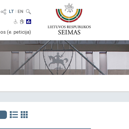
LT
I
EN
os (e. peticija)