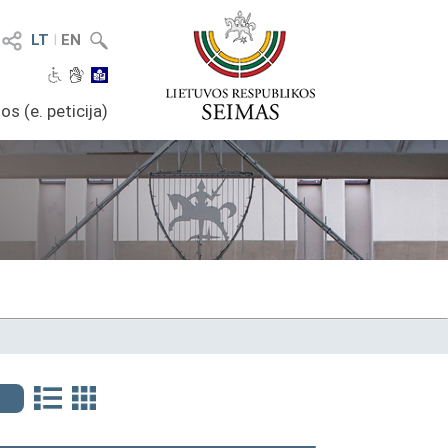
LT
I
EN
os (e. peticija)