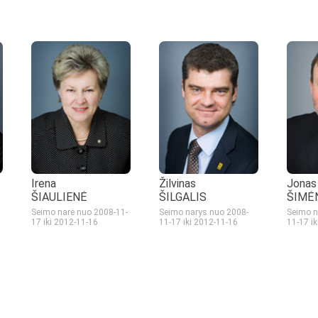
Irena
Žilvinas
Jonas
ŠIAULIENĖ
ŠILGALIS
ŠIMĖ
Seimo narė nuo 2008-11-
Seimo narys nuo 2008-
Seimo n
17
iki 2012-11-16
11-17
iki 2012-11-16
11-17
i