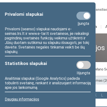
Numatomos transliac
Privalomi slapukai
Įjungta
Sudėtis
I
Veikla
I
Privalomi (seanso) slapukai naudojami e-
seimas.lrs.lt ir www.e-tar.lt svetainėse, jie reikalingi
pagrindinių svetainės funkcijų veikimui užtikrinti ir
Jūsų duotam sutikimui su slapuku išsaugoti, jei tokį
Ankstesnės kadencijos
davėte. Svetainės negalės tinkamai veikti be šių
slapukų.
Statistikos slapukai
Pagal abėcėlę
Pagal apygardas
Mano S
Išjungta
Analitiniai slapukai (Google Analytics) padeda
Pradžia
>
Ankstesnės kadencijos
>
XIII Seimas (
tobulinti svetainę, renkant ir analizuojant informaciją
apie jos lankomumą.
Visi
A
B
Č
D
E
G
J
K
L
Daugiau informacijos