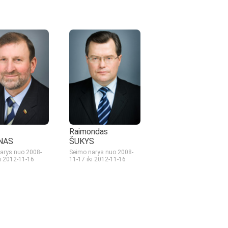
Raimondas
NAS
ŠUKYS
arys nuo 2008-
Seimo narys nuo 2008-
ki 2012-11-16
11-17
iki 2012-11-16