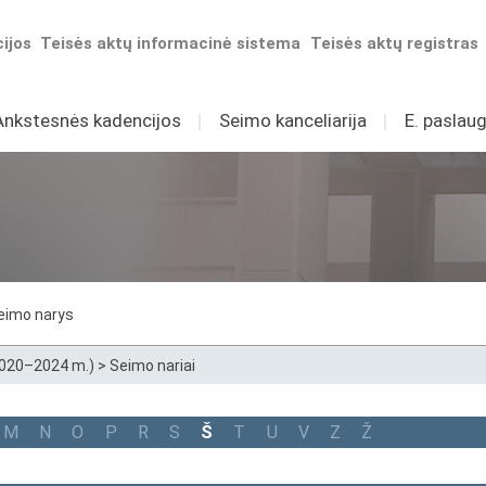
ijos
Teisės aktų informacinė sistema
Teisės aktų registras
Ankstesnės kadencijos
I
Seimo kanceliarija
I
E. paslaug
eimo narys
2020–2024 m.)
>
Seimo nariai
M
N
O
P
R
S
Š
T
U
V
Z
Ž