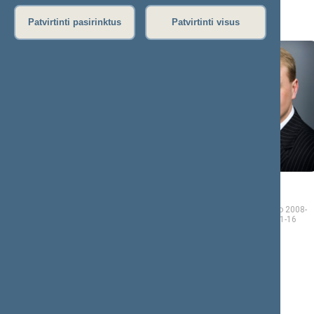
Š (6)
Patvirtinti pasirinktus
Patvirtinti visus
Stasys
Andrius
ŠEDBARAS
ŠEDŽIUS
Seimo narys nuo 2008-
Seimo narys nuo 2008-
11-17
iki 2012-11-16
11-17
iki 2012-11-16