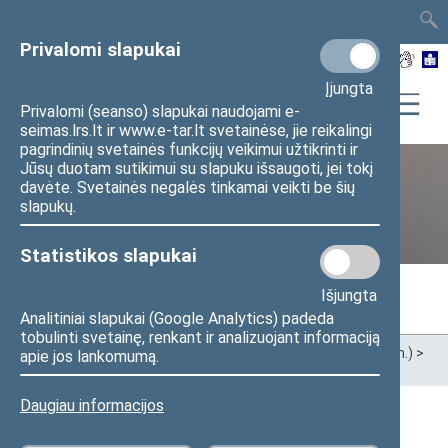
TAIS
TAR
LT
I
EN
Privalomi slapukai
Įjungta
Privalomi (seanso) slapukai naudojami e-
seimas.lrs.lt ir www.e-tar.lt svetainėse, jie reikalingi
pagrindinių svetainės funkcijų veikimui užtikrinti ir
Jūsų duotam sutikimui su slapuku išsaugoti, jei tokį
davėte. Svetainės negalės tinkamai veikti be šių
Ankstesnės kadencijos
slapukų.
Statistikos slapukai
Išjungta
Analitiniai slapukai (Google Analytics) padeda
tobulinti svetainę, renkant ir analizuojant informaciją
Pradžia
>
Ankstesnės kadencijos
>
XIII Seimas (2020–2024 m.)
>
apie jos lankomumą.
Seimo nariai
Daugiau informacijos
Apygardos (Justiniškių–Viršuliškių)