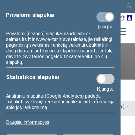
TAIS
TAR
LT
I
EN
Privalomi slapukai
Įjungta
Privalomi (seanso) slapukai naudojami e-
seimas.lrs.lt ir www.e-tar.lt svetainėse, jie reikalingi
pagrindinių svetainės funkcijų veikimui užtikrinti ir
Jūsų duotam sutikimui su slapuku išsaugoti, jei tokį
davėte. Svetainės negalės tinkamai veikti be šių
Ankstesnės kadencijos
slapukų.
Statistikos slapukai
Išjungta
Analitiniai slapukai (Google Analytics) padeda
tobulinti svetainę, renkant ir analizuojant informaciją
Pradžia
>
Ankstesnės kadencijos
>
XIII Seimas (2020–2024 m.)
>
apie jos lankomumą.
Seimo nariai
Daugiau informacijos
Apygardos (Vienmandatė)