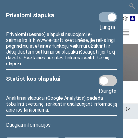
TAIS
TAR
LT
I
EN
Privalomi slapukai
Įjungta
Privalomi (seanso) slapukai naudojami e-
seimas.lrs.lt ir www.e-tar.lt svetainėse, jie reikalingi
pagrindinių svetainės funkcijų veikimui užtikrinti ir
Jūsų duotam sutikimui su slapuku išsaugoti, jei tokį
davėte. Svetainės negalės tinkamai veikti be šių
Ankstesnės kadencijos
slapukų.
Statistikos slapukai
Išjungta
Analitiniai slapukai (Google Analytics) padeda
tobulinti svetainę, renkant ir analizuojant informaciją
Pradžia
>
Ankstesnės kadencijos
>
XIII Seimas (2020–2024 m.)
>
apie jos lankomumą.
Seimo nariai
Daugiau informacijos
Visi
A
Ą
B
Č
D
F
G
H
J
K
L
M
N
O