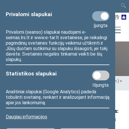
TAIS
TAR
LT
I
EN
Privalomi slapukai
Įjungta
Privalomi (seanso) slapukai naudojami e-
seimas.lrs.lt ir www.e-tar.lt svetainėse, jie reikalingi
pagrindinių svetainės funkcijų veikimui užtikrinti ir
Jūsų duotam sutikimui su slapuku išsaugoti, jei tokį
davėte. Svetainės negalės tinkamai veikti be šių
Ankstesnės kadencijos
slapukų.
Statistikos slapukai
Pradžia
>
Ankstesnės kadencijos
>
XIII Seimas (2020–2024 m.)
>
Išjungta
Seimo nariai
>
Pranešimai žiniasklaidai
Analitiniai slapukai (Google Analytics) padeda
tobulinti svetainę, renkant ir analizuojant informaciją
Seimo narių Andriaus Kupčinsko, Monikos
apie jos lankomumą.
Navickienės ir Aistės Gedvilienės pranešimas:
Daugiau informacijos
parlamentarai kreipėsi į STT dėl Valstybinės
teritorijų planavimo ir statybos inspekcijos