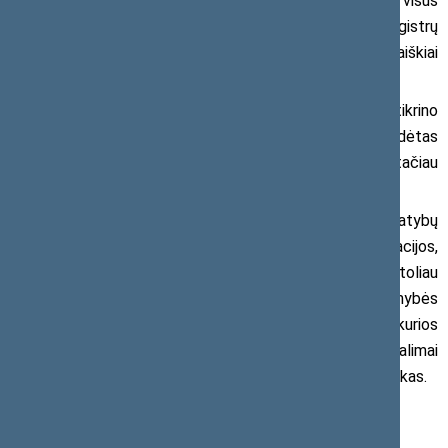
apie statybų teisėtumą. Prieš tvirtinant sandorį visus
dokumentus tikrino notarai, paskolas išdavę bankai, Registrų
centras ir VTPSI, kurios išduotoje deklaracijoje buvo aiškiai
parašyta, kad kotedžai pastatyti pagal išduotą leidimą.
Pasak VTPSI, šio kotedžų projekto dokumentus tikrino
VTPSI inspektorius Juozas Matonis, kuriam vėliau pradėtas
tyrimas dėl nusižengimo, darbuotojas pripažintas kaltu, tačiau
nenubaustas.
„Tokie atvejai, kuomet remiantis suklastotais statybų
dokumentais išduodamos statybų baigimo deklaracijos,
rodos, jau tampa norma. Tuo tarpu atsakingi asmenys ir toliau
lieka nepriekaištingos reputacijos, išvengdami atsakomybės
už savo veiksmus. Norime padėti 7 jaunoms šeimoms, kurios
tapo aplaidžių inspektorių tyčinių ar netyčinių klaidų ir galimai
korupcinių veikų įkaitais“, – teigė Seimo narys A. Kupčinskas.
Daugiau informacijos: