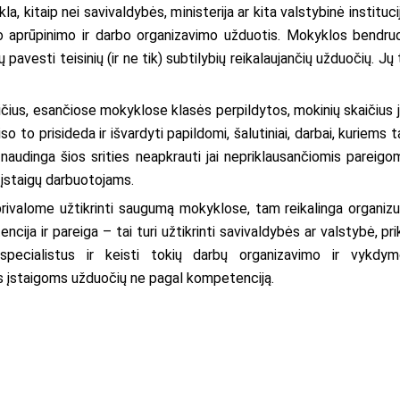
la, kitaip nei savivaldybės, ministerija ar kita valstybinė instituci
inio aprūpinimo ir darbo organizavimo užduotis. Mokyklos ben
pavesti teisinių (ir ne tik) subtilybių reikalaujančių užduočių. Jų 
ius, esančiose mokyklose klasės perpildytos, mokinių skaičius j
so to prisideda ir išvardyti papildomi, šalutiniai, darbai, kuriems t
udinga šios srities neapkrauti jai nepriklausančiomis pareigomis
įstaigų darbuotojams.
rivalome užtikrinti saugumą mokyklose, tam reikalinga organizuo
ncija ir pareiga – tai turi užtikrinti savivaldybės ar valstybė, 
pecialistus ir keisti tokių darbų organizavimo ir vykdymo 
s įstaigoms užduočių ne pagal kompetenciją.