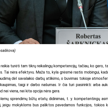
Posaškova)
reikia turėti tam tikrų reikalingų kompetencijų, tačiau, ko gero,
. Tai nėra efektyvu. Maža to, kyla grėsmė rastis mobingui, kad
 spaudimą dėl savalaikio darbų atlikimo, o buvimas tokioje atmosf
imas, taigi ir darbo našumas. Ir čia turi pasirinkti: arba aukoj
 nei viena, nei kita opcija nėra gera.
blemų sprendimų būtų etatų didinimas, t. y. kompetentingų asm
kį, jeigu mokykloms bus paliktos pavedamos funkcijos, tokios 