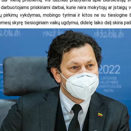
arbuotojams priskiriami darbai, kurie nėra mokytojų ar įstaigų v
 pirkimų vykdymas, mobingo tyrimai ir kitos ne su tiesiogine š
ėmesį skyrę tiesioginiam vaikų ugdymui, didelę laiko dalį skiria p