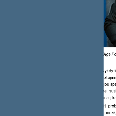
Seimo kanceliarijos nuotr. (aut. Olga 
Pirmiausia, tokioms užduotims įvykdyti 
pedagogams ar kitiems įstaigos darbuotojams
funkcijos, gali tekti patirti administracijos
mokytojų psichoemocinė būsena darbe, susikaup
darbus darai ugdymo laiko sąskaita. Manau, kad
Todėl tampa aišku, kad vienas iš pro
kalbėti ir apie papildomo finansavimo porei