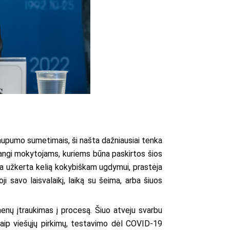
 taupumo sumetimais, ši našta dažniausiai tenka
angi mokytojams, kuriems būna paskirtos šios
era užkerta kelią kokybiškam ugdymui, prastėja
i savo laisvalaikį, laiką su šeima, arba šiuos
enų įtraukimas į procesą. Šiuo atveju svarbu
kaip viešųjų pirkimų, testavimo dėl COVID-19