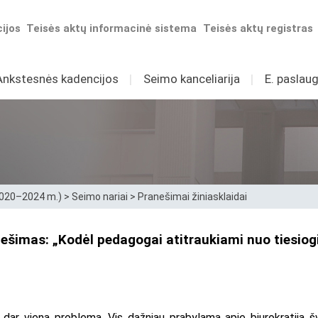
ijos
Teisės aktų informacinė sistema
Teisės aktų registras
Ankstesnės kadencijos
I
Seimo kanceliarija
I
E. paslaug
2020–2024 m.)
>
Seimo nariai
>
Pranešimai žiniasklaidai
ešimas: „Kodėl pedagogai atitraukiami nuo tiesiogi
no dar vieną problemą. Vis dažniau prabylama apie biurokratiją 