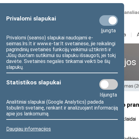
Numatomos transliac
Privalomi slapukai
Įjungta
Sudėtis
I
Veikla
I
Privalomi (seanso) slapukai naudojami e-
seimas.lrs.lt ir www.e-tar.lt svetainėse, jie reikalingi
pagrindinių svetainės funkcijų veikimui užtikrinti ir
Jūsų duotam sutikimui su slapuku išsaugoti, jei tokį
Ankstesnės kadencijos
davėte. Svetainės negalės tinkamai veikti be šių
slapukų.
Statistikos slapukai
Pradžia
>
Ankstesnės kadencijos
>
XIII Seimas (
Išjungta
Analitiniai slapukai (Google Analytics) padeda
Seimo nario Roberto Šarknicko pran
tobulinti svetainę, renkant ir analizuojant informaciją
apie jos lankomumą.
2022 m. vasario 3 d. pranešimas žiniasklaidai
Daugiau informacijos
Pandeminiai metai (ir ne tik) išryški