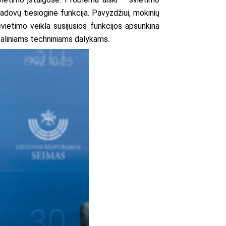
adovų tiesioginė funkcija. Pavyzdžiui, mokinių
vietimo veikla susijusios funkcijos apsunkina
ašaliniams techniniams dalykams.