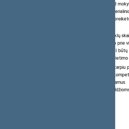
organizavimas ir kt. Reikia suprasti, kad mokyk
funkcija yra atlikti būtent tokias material
susideda iš pedagogų, kuriems tikrai nereikėtų 
juos.
Šiuo metu yra mažinamas mokyklų skaič
ir taip sunku koncentruotis į ugdymą, o prie vi
Lietuvoje išgyvena sunkų etapą, todėl būtų na
nepavesti panašaus pobūdžio darbų švietimo 
Suprantu, kad pandeminiu laikotarpiu p
esu įsitikinęs, kad tai – ne pedagogų kompete
būtina kuo skubiau pasitelkti reikiamus s
kad aukštesnės įstaigos neskirtų pavaldžiom
Daugiau informacijos:
Seimo narys
Robertas Šarknickas