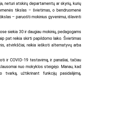
ja, neturi atskirų departamentų ar skyrių, kurių
druomenės tikslas – švietimas, o bendruomenė
tikslas – paruošti mokinius gyvenimui, išlavinti
ose siekia 30 ir daugiau mokinių, pedagogams
aip pat reikia skirti papildomo laiko. Švietimas
, atvirkščiai, reikia ieškoti alternatyvų arba
ti ir COVID-19 testavimą, ir panašiai, tačiau
priklausomai nuo mokyklos steigėjo. Manau, kad
tvarką, užtikrinant funkcijų pasidalijimą,