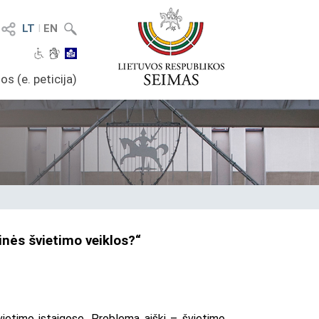
LT
I
EN
os (e. peticija)
nės švietimo veiklos?“
švietimo įstaigose. Problema aiški – švietimo