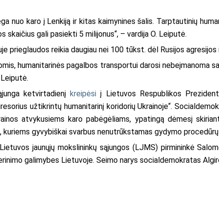
a nuo karo į Lenkiją ir kitas kaimynines šalis. Tarptautinių huma
 skaičius gali pasiekti 5 milijonus“, – vardija O. Leiputė.
e prieglaudos reikia daugiau nei 100 tūkst. dėl Rusijos agresijo
is, humanitarinės pagalbos transportui darosi nebeįmanoma saug
 Leiputė.
junga ketvirtadienį
kreipėsi
į Lietuvos Respublikos Prezidentą
resorius užtikrintų humanitarinį koridorių Ukrainoje“. Socialdemokr
rainos atvykusiems karo pabėgėliams, ypatingą dėmesį skiriant
 kuriems gyvybiškai svarbus nenutrūkstamas gydymo procedūrų 
 Lietuvos jaunųjų mokslininkų sąjungos (LJMS) pirmininkė Salo
 derinimo galimybes Lietuvoje. Seimo narys socialdemokratas Algi