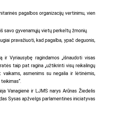
nitarinės pagalbos organizacijų vertinimu, vien
s iš savo gyvenamųjų vietų perkeltų žmonių.
iai pravažiuoti, kad pagalba, ypač deguonis,
 ir Vyriausybę ragindamos „išnaudoti visas
atės taip pat ragina „užtikrinti visų reikalingų
 vaikams, asmenims su negalia ir lėtinėmis,
teikimas“.
mėja Vanagienė ir LJMS narys Arūnas Žiedelis
rdas Sysas apžvelgs parlamentines iniciatyvas