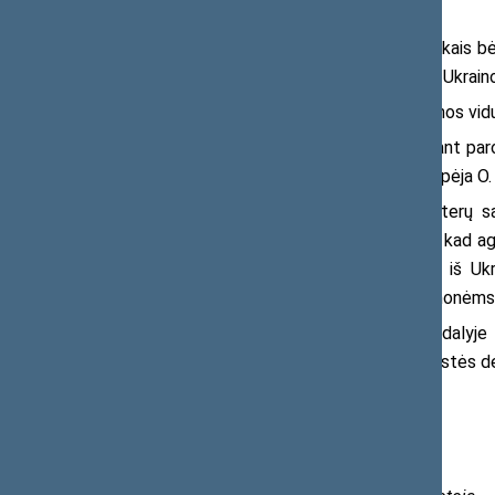
atsargos.
Šimtai tūkstančių moterų su vaikais bėg
artimiausiomis savaitėmis pabėgėlių iš Ukrainos
Parlamentarė pažymi, kad Ukrainos viduj
„Kovoms miestų gatvėse trunkant parom
pasiektų dar veikiančias ligonines“, – įspėja O.
Lietuvos socialdemokračių moterų są
galimybes tarptautiniu lygiu reikalauti, kad ag
medicinos paslaugų teikimą į Lietuvą iš Uk
onkologinėmis ligomis sergantiems žmonėms,
Antroje spaudos konferencijos dalyje
pristatys tyrimą apie karjeros ir motinystės
smurto artimoje aplinkoje tema.
Daugiau informacijos: