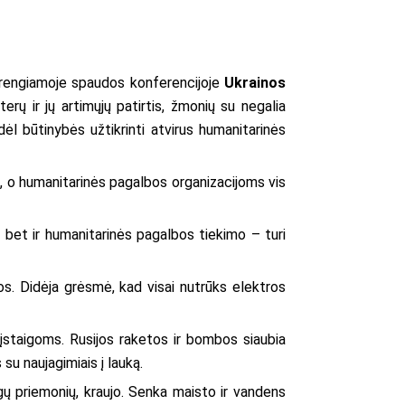
 rengiamoje spaudos konferencijoje
Ukrainos
erų ir jų artimųjų patirtis, žmonių su negalia
l būtinybės užtikrinti atvirus humanitarinės
i, o humanitarinės pagalbos organizacijoms vis
, bet ir humanitarinės pagalbos tiekimo – turi
s. Didėja grėsmė, kad visai nutrūks elektros
taigoms. Rusijos raketos ir bombos siaubia
su naujagimiais į lauką.
ngų priemonių, kraujo. Senka maisto ir vandens