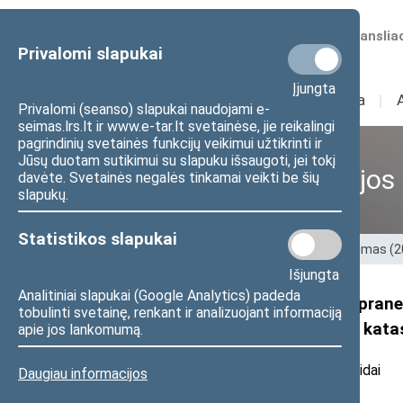
Numatomos transliac
Privalomi slapukai
Įjungta
Sudėtis
I
Veikla
I
Privalomi (seanso) slapukai naudojami e-
seimas.lrs.lt ir www.e-tar.lt svetainėse, jie reikalingi
pagrindinių svetainės funkcijų veikimui užtikrinti ir
Jūsų duotam sutikimui su slapuku išsaugoti, jei tokį
Ankstesnės kadencijos
davėte. Svetainės negalės tinkamai veikti be šių
slapukų.
Statistikos slapukai
Pradžia
>
Ankstesnės kadencijos
>
XIII Seimas (
Išjungta
Analitiniai slapukai (Google Analytics) padeda
Seimo narės Orintos Leiputės prane
tobulinti svetainę, renkant ir analizuojant informaciją
kreipimasis dėl humanitarinės kata
apie jos lankomumą.
2022 m. kovo 3 d. pranešimas žiniasklaidai
Daugiau informacijos