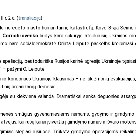
 r. 2 a. (
transliacija
)
ukėlė neregėto masto humanitarinę katastrofą. Kovo 8-ąją Seime
na Čornobrovenko
liudys karo sūkuryje atsidūrusių Ukrainos mot
imo narė socialdemokratė Orinta Leiputė paskelbs kreipimąsi dė
peliacijų, beatodairiška Rusijos karinė agresija Ukrainoje tęsias
“, – pažymi O. Leiputė.
rinio koridoriaus Ukrainoje klausimas – ne tik žmonių evakuacijos
autinių organizacijų dėmesio.
gėja su kiekviena valanda. Dramatiškai senka deguonies atsargo
uomenės smūgius gyvenamiesiems namams, gydymo ir gimdymo įs
atvejus, kai rusų kariai įsiveržia į gimdymo namus ir išvaro moteris 
jagimiais slepiasi rūsiuose. Trūksta gimdymo operacijoms reikali