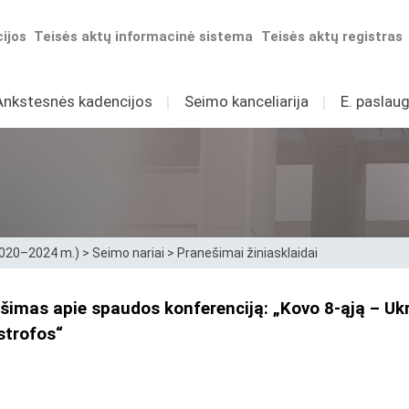
ijos
Teisės aktų informacinė sistema
Teisės aktų registras
Ankstesnės kadencijos
I
Seimo kanceliarija
I
E. paslaug
2020–2024 m.)
>
Seimo nariai
>
Pranešimai žiniasklaidai
šimas apie spaudos konferenciją: „Kovo 8-ąją – Ukr
strofos“