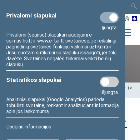
TAIS
TAR
LT
I
EN
Privalomi slapukai
Įjungta
Privalomi (seanso) slapukai naudojami e-
seimas.lrs.lt ir www.e-tar.lt svetainėse, jie reikalingi
pagrindinių svetainės funkcijų veikimui užtikrinti ir
Jūsų duotam sutikimui su slapuku išsaugoti, jei tokį
davėte. Svetainės negalės tinkamai veikti be šių
Ankstesnės kadencijos
slapukų.
Statistikos slapukai
Pradžia
>
Ankstesnės kadencijos
>
XIII Seimas (2020–2024 m.)
>
Išjungta
Seimo nariai
>
Pranešimai žiniasklaidai
Analitiniai slapukai (Google Analytics) padeda
tobulinti svetainę, renkant ir analizuojant informaciją
Seimo narių Monikos Ošmianskienės ir Lino
apie jos lankomumą.
Jonausko pranešimas: „Siekiama Georgijaus
Daugiau informacijos
juostą ir Rusijos armijos invazijos simbolį „Z“
prilyginti nacistiniams ir komunistiniams