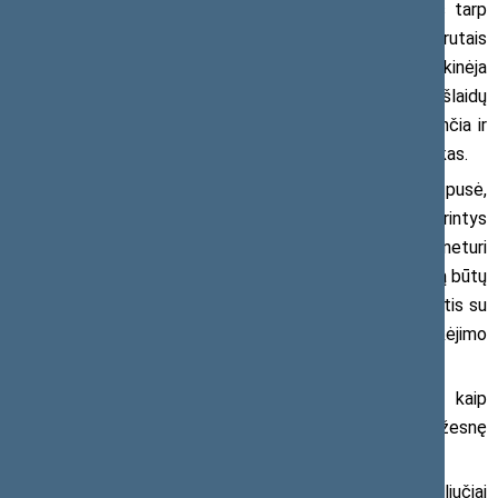
„Toks piktnaudžiavimas, deja, yra labai paplitęs tarp
Lietuvos verslininkų. Miesto ar tarpmiestiniais maršrutais
keleivius vežančių įmonių vadovai ciniškai išsisukinėja
aiškindami, esą jų vairuotojai patiria papildomų išlaidų
kelionėje. Kai dalis atlygio mokama ne kaip alga, nukenčia ir
vairuotojų socialinės garantijos“, – pabrėžia J. Sabatauskas.
„Darbuotojas yra silpnesnioji darbo santykių pusė,
todėl jo derybinės galios yra gerokai suvaržytos. Norintys
turėti pragyvenimo šaltinį darbuotojai dažniausiai neturi
realios galimybės reikalauti, kad visas atlygis už jų darbą būtų
mokamas kaip darbo užmokestis – ir yra priversti taikytis su
nesąžiningų darbdavių siūlomomis atlyginimo išmokėjimo
schemomis“, – pažymi parlamentaras.
Privatūs vežėjai, dalį atlyginimų išmokėdami kaip
kompensacijas, sutaupo pinigų ir gali pasiūlyti mažesnę
keleivių pervežimo kainą viešuosiuose konkursuose.
„Jie dažnai ir laimi tuose konkursuose. Tai absoliučiai