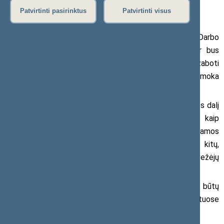
2022 m. kovo 29 d. pranešimas žiniasklaidai
Patvirtinti pasirinktus
Patvirtinti visus
Socialdemokrato Juliaus Sabatausko pasiūlyta Darbo
kodekso pataisa Seime sulaukė didelio palaikymo ir bus
svarstoma komitetuose. Parlamentaras siūlo pažaboti
piktnaudžiaujančius verslininkus, kurie dalį atlyginimo išmoka
kaip „kompensaciją“.
„Kai kurios keleivių pervežimu užsiimančios įmonės dalį
darbo užmokesčio autobusų vairuotojams išmoka kaip
tariamų kelionės išlaidų kompensaciją, taip išvengdamos
dalies mokesčių valstybei – ir įgydamos pranašumą kitų,
sąžiningai dirbančių, dažniausiai savivaldybių valdomų vežėjų
atžvilgiu“, – pažymi J. Sabatauskas.
Socialdemokrato siūlymu, kompensacijas būtų
draudžiama mokėti, kai vairuotojai keleivius veža miestuose
arba tarpmiestiniais maršrutais Lietuvos teritorijoje.