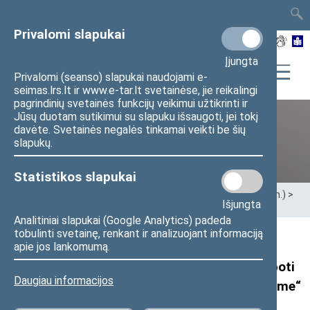
TAIS
TAR
LT
I
EN
Privalomi slapukai
Įjungta
Privalomi (seanso) slapukai naudojami e-
seimas.lrs.lt ir www.e-tar.lt svetainėse, jie reikalingi
pagrindinių svetainės funkcijų veikimui užtikrinti ir
Jūsų duotam sutikimui su slapuku išsaugoti, jei tokį
davėte. Svetainės negalės tinkamai veikti be šių
Ankstesnės kadencijos
slapukų.
Statistikos slapukai
Pradžia
>
Ankstesnės kadencijos
>
XIII Seimas (2020–2024 m.)
>
Išjungta
Seimo nariai
>
Pranešimai žiniasklaidai
Analitiniai slapukai (Google Analytics) padeda
tobulinti svetainę, renkant ir analizuojant informaciją
Seimo Pirmininko pavaduotojo Juliaus
apie jos lankomumą.
Sabatausko pranešimas: „Pasiūlymas pažaboti
Daugiau informacijos
verslininkų piktnaudžiavimą skinasi kelią Seime“