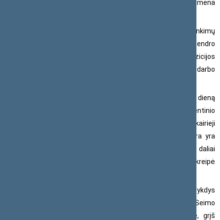
sutriuškinimu, kuomet į valdžią grįžo buvę komunistai“, – primena
E. Gentvilas.
Seimo narys tikisi, kad šį kartą iki pirmalaikių rinkimų
nebus prieita ir opozicija grįš į plenarinių posėdžių salę tęsti bendro
darbo. Jis taip pat kviečia atskirti ketvirtadienį opozicijos
pasirinktą boikotą nuo įprasto taktinio posėdžių darbo
organizavimo skaičiuojant pozicijos ir opozicijos balsus.
„Planuoti posėdžių darbotvarkę pagal tą dieną
sukrintančią jėgų pusiausvyrą yra visiškai natūrali parlamentinio
darbo praktika, kurią taikė kiekviena valdančioji dauguma – kairieji
jie būtų ar dešinieji. Kas kita, kai politinių jėgų pusiausvyra yra
dirbtinai suskaldoma ne balsuojant vienu ar kitu klausimu, o daliai
parlamentarų boikotuojant Seimo plenarinį posėdį“, – atkreipė
dėmesį E. Gentvilas.
Signataras tikisi, kad opozicijos atstovai toliau vykdys
savo, kaip Seimo vicepirmininkų, pareigas ir pirmininkaus Seimo
posėdžiams, o ir visi kiti po protesto, jau kitą savaitę, grįš