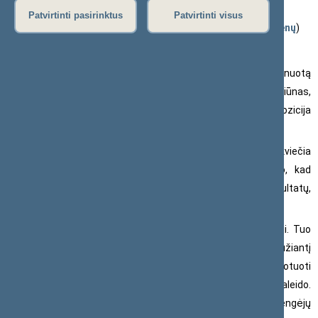
Patvirtinti pasirinktus
Patvirtinti visus
2022 m. birželio 9 d. pranešimas žiniasklaidai (
daugiau naujienų
)
Seimo opozicijai ketvirtadienį pradėjus neterminuotą
plenarinių posėdžių boikotą, Liberalų sąjūdžio frakcijos seniūnas,
signataras Eugenijus Gentvilas įsitikinęs, kad pozicija su opozicija
netrukus susitaikys ir tęs įprastą parlamentinį darbą.
Vertindamas opozicijos veiksmus, Seimo narys kviečia
atsigręžti į Lietuvos parlamentarizmo istoriją, kuri rodo, kad
siekiant savo tikslų boikotas ne tik neduoda laukiamų rezultatų,
bet ir veda į pačių sukilėlių pralaimėjimą.
„Dar 1992 m. analogišką manevrą atliko valdantieji. Tuo
metu Sąjūdžio frakcija paskelbė apie Seime vykstantį „šliaužiantį
perversmą“ ir pradėjo parlamentinę rezistenciją – ėmė boikotuoti
posėdžius. Seimo darbas sutriko, todėl pats Seimas save paleido.
Kuo tai baigėsi? Išankstiniai Seimo rinkimai baigėsi boikoto rengėjų