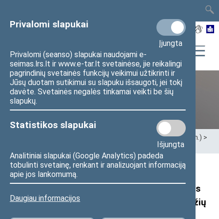
TAIS
TAR
LT
I
EN
Privalomi slapukai
Įjungta
Privalomi (seanso) slapukai naudojami e-
seimas.lrs.lt ir www.e-tar.lt svetainėse, jie reikalingi
pagrindinių svetainės funkcijų veikimui užtikrinti ir
Jūsų duotam sutikimui su slapuku išsaugoti, jei tokį
davėte. Svetainės negalės tinkamai veikti be šių
Ankstesnės kadencijos
slapukų.
Statistikos slapukai
Pradžia
>
Ankstesnės kadencijos
>
XIII Seimas (2020–2024 m.)
>
Išjungta
Seimo nariai
>
Pranešimai žiniasklaidai
Analitiniai slapukai (Google Analytics) padeda
tobulinti svetainę, renkant ir analizuojant informaciją
Liberalų sąjūdžio frakcijos seniūno,
apie jos lankomumą.
Nepriklausomybės Akto signataro Eugenijaus
Daugiau informacijos
Gentvilo pranešimas: Seime ilgalaikis posėdžių
boikotas veda į aklavietę