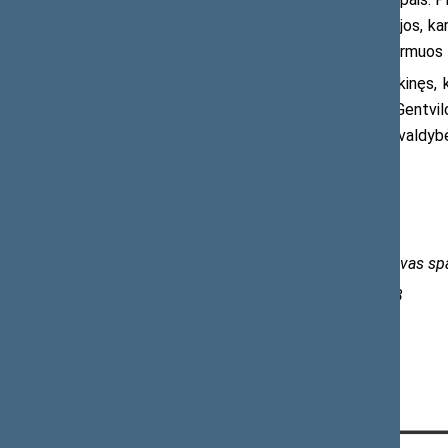
žemės tvarkymo ir naudojimo, geodezijos, kar
ribose. Žemės ūkio ministerija toliau formuos 
Konstitucinis Teismas yra išaiškinęs, 
racionaliai tvarkomas“. Seimo nario S. Gentvi
esančią valstybinę žemę perduoti savivaldybė
Kontaktinis asmuo:
Marijus Gailius
Seimo Liberalų sąjūdžio frakcijos atstovas sp
Tel. (8 5) 239 6357, mob. 8 612 66 533
El. p.
marijus.gailius@lrs.lt