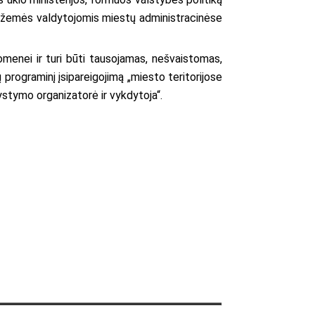
ės žemės valdytojomis miestų administracinėse
uomenei ir turi būti tausojamas, nešvaistomas,
programinį įsipareigojimą „miesto teritorijose
stymo organizatorė ir vykdytoja“.