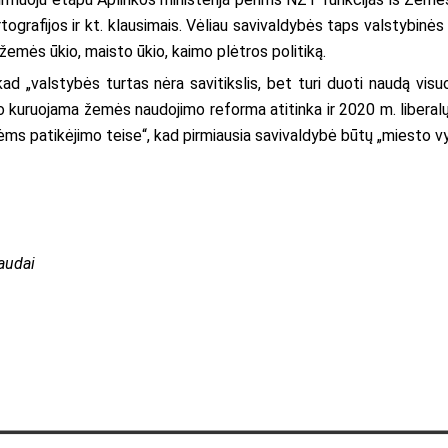
tografijos ir kt. klausimais. Vėliau savivaldybės taps valstybin
žemės ūkio, maisto ūkio, kaimo plėtros politiką.
kad „valstybės turtas nėra savitikslis, bet turi duoti naudą vis
lo kuruojama žemės naudojimo reforma atitinka ir 2020 m. liberalų 
ms patikėjimo teise“, kad pirmiausia savivaldybė būtų „miesto vy
audai