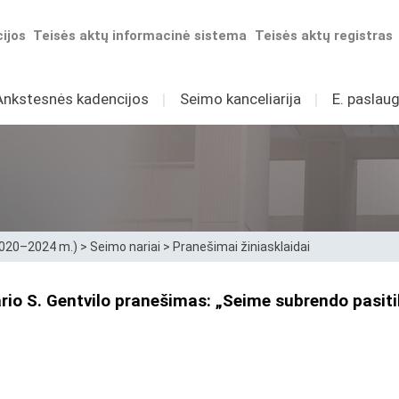
ijos
Teisės aktų informacinė sistema
Teisės aktų registras
Ankstesnės kadencijos
I
Seimo kanceliarija
I
E. paslaug
2020–2024 m.)
>
Seimo nariai
>
Pranešimai žiniasklaidai
ario S. Gentvilo pranešimas: „Seime subrendo pasiti