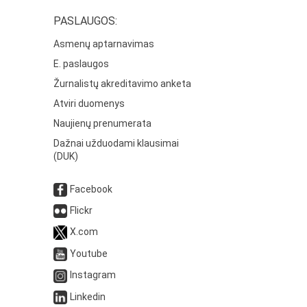
PASLAUGOS:
Asmenų aptarnavimas
E. paslaugos
Žurnalistų akreditavimo anketa
Atviri duomenys
Naujienų prenumerata
Dažnai užduodami klausimai
(DUK)
Facebook
Flickr
X.com
Youtube
Instagram
Linkedin