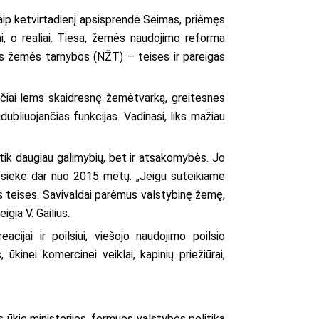
ip ketvirtadienį apsisprendė Seimas, priėmęs
i, o realiai. Tiesa, žemės naudojimo reforma
ės žemės tarnybos (NŽT) – teises ir pareigas
kyčiai lems skaidresnę žemėtvarką, greitesnes
ubliuojančias funkcijas. Vadinasi, liks mažiau
tik daugiau galimybių, bet ir atsakomybės. Jo
s siekė dar nuo 2015 metų. „Jeigu suteikiame
es teises. Savivaldai parėmus valstybinę žemę,
gia V. Gailius.
ijai ir poilsiui, viešojo naudojimo poilsio
inei komercinei veiklai, kapinių priežiūrai,
ūkio ministerijos, formuos valstybės politiką