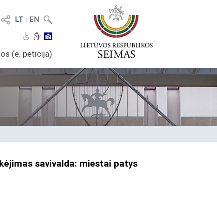
LT
I
EN
os (e. peticija)
kėjimas savivalda: miestai patys