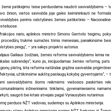
nė žemė patikėjimo teise perduodama naudoti savivaldybėms – ta
inion, vietos savivalda joje galės šeimininkauti ne formalia
 savivaldybės perims valstybinės žemės patikėtinio – Nacionalin
esteliuose.
frakcijos nario, aplinkos ministro Simono Gentvilo teigimu, po
ų procedūrų trukmė sumažės trimis mėnesiais, panaikinsime besid
stybės pinigų“, – yra sakęs projekto autorius.
alijaus Gailiaus žodžiais, žemės reforma savivaldybėms lemia ne 
eikalas subrendęs“, kurio jis, inicijuodamas žemės reformą, pat
ionų plėtrą, šita reforma natūraliai grąžina savivaldai prigimtin
ektyviai, užtikrinsime aukštą paslaugų kokybę gyventojams“, – tei
i savivaldybėms šioms reikmėms: viešosios paskirties rekreac
omunaliniams inžineriniams tinklams, gyvenamiesiems namams, ūk
rkyti, saugoti bei kitais atvejais pagal Vyriausybės nutarimus.
emę perduos NŽT vadovas, suderinęs su Aplinkos ministerija.
muoju etapu Aplinkos ministerija perims NŽT funkcijas iš Žemės 