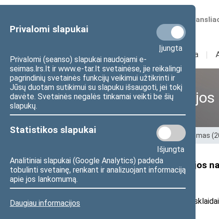
Numatomos transliac
Privalomi slapukai
Įjungta
Sudėtis
I
Veikla
I
Privalomi (seanso) slapukai naudojami e-
seimas.lrs.lt ir www.e-tar.lt svetainėse, jie reikalingi
pagrindinių svetainės funkcijų veikimui užtikrinti ir
Jūsų duotam sutikimui su slapuku išsaugoti, jei tokį
Ankstesnės kadencijos
davėte. Svetainės negalės tinkamai veikti be šių
slapukų.
Statistikos slapukai
Pradžia
>
Ankstesnės kadencijos
>
XIII Seimas (
Išjungta
Analitiniai slapukai (Google Analytics) padeda
Seimo Liberalų sąjūdžio frakcijos n
tobulinti svetainę, renkant ir analizuojant informaciją
valdys valstybinę žemę“
apie jos lankomumą.
2022 m. birželio 30 d. pranešimas žiniasklaidai
Daugiau informacijos