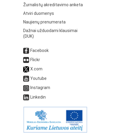
Žurnalistų akreditavimo anketa
Atviri duomenys
Naujienų prenumerata
Dažnai užduodami klausimai
(DUK)
Facebook
Flickr
X.com
Youtube
Instagram
Linkedin