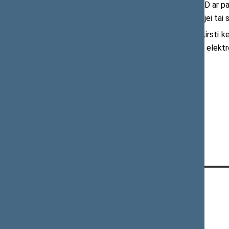
„Šiuo įstatymo papildymu NTAKD ar panaš
paslaugų teikėjo saugomą informaciją, jei tai s
Įstatymo projektu siekiama užkirsti ke
nuotolinei prekybai tabako gaminiais ar elekt
Daugiau informacijos:
Seimo narys Vytautas Kernagis
Tel. (8 5) 239 6668
KONTAKTAI:
Gedimino pr. 53, 01109 Vilnius,
Lietuva