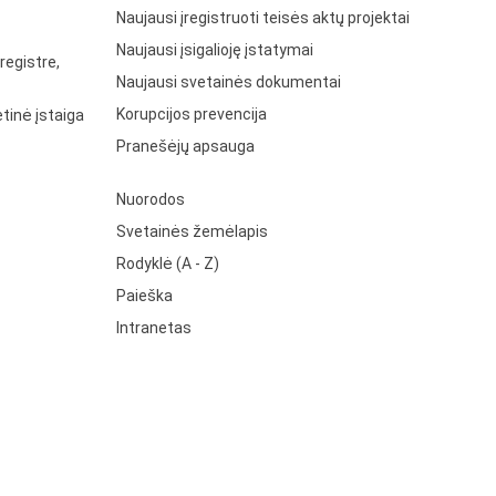
Naujausi įregistruoti teisės aktų projektai
Naujausi įsigalioję įstatymai
registre,
Naujausi svetainės dokumentai
Korupcijos prevencija
tinė įstaiga
Pranešėjų apsauga
Nuorodos
Svetainės žemėlapis
Rodyklė (A - Z)
Paieška
Intranetas