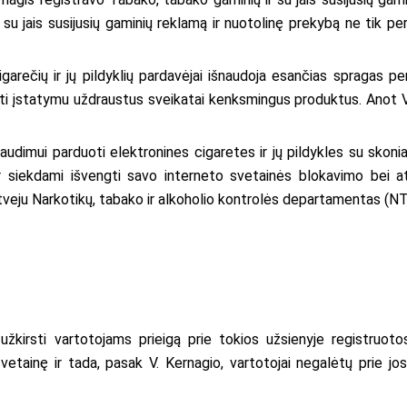
r su jais susijusių gaminių reklamą ir nuotolinę prekybą ne tik per
igarečių ir jų pildyklių pardavėjai išnaudoja esančias spragas p
ėti įstatymu uždraustus sveikatai kenksmingus produktus. Anot V
audimui parduoti elektronines cigaretes ir jų pildykles su skoniai
ir siekdami išvengti savo interneto svetainės blokavimo bei 
tveju Narkotikų, tabako ir alkoholio kontrolės departamentas (NT
 užkirsti vartotojams prieigą prie tokios užsienyje registruot
etainę ir tada, pasak V. Kernagio, vartotojai negalėtų prie jos pr