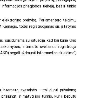
 informacijos prieglobos tiekėją, bet ir tinklo
er elektroninę prekybą. Parlamentaro teigimu,
. Kernagio, todėl registruojamas šis įstatymo
s, susiduriama su situacija, kad kai kurie ūkio
atsakomybės, interneto svetaines registruoja
AKD) negali uždrausti informacijos skleidimo“,
os interneto svetainės – tai duoti privalomą
isijungti ir matyti jos turinio, kur ji bebūtų