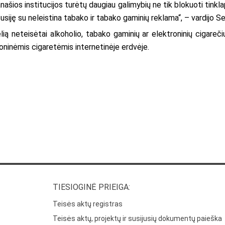
ios institucijos turėtų daugiau galimybių ne tik blokuoti tinklapi
usiję su neleistina tabako ir tabako gaminių reklama“, – vardijo S
lią neteisėtai alkoholio, tabako gaminių ar elektroninių cigareči
roninėmis cigaretėmis internetinėje erdvėje.
TIESIOGINĖ PRIEIGA:
Teisės aktų registras
Teisės aktų, projektų ir susijusių dokumentų paieška