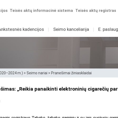
ijos
Teisės aktų informacinė sistema
Teisės aktų registras
Ankstesnės kadencijos
I
Seimo kanceliarija
I
E. paslaug
2020–2024 m.)
>
Seimo nariai
>
Pranešimai žiniasklaidai
šimas: „Reikia panaikinti elektroninių cigarečių 
i
gis registravo Tabako, tabako gaminių ir su jais susijusių gamin