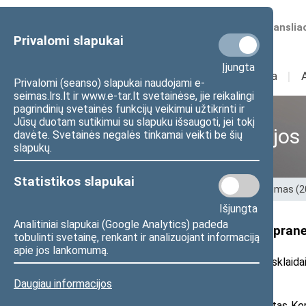
Numatomos transliac
Privalomi slapukai
Įjungta
Sudėtis
I
Veikla
I
Privalomi (seanso) slapukai naudojami e-
seimas.lrs.lt ir www.e-tar.lt svetainėse, jie reikalingi
pagrindinių svetainės funkcijų veikimui užtikrinti ir
Jūsų duotam sutikimui su slapuku išsaugoti, jei tokį
Ankstesnės kadencijos
davėte. Svetainės negalės tinkamai veikti be šių
slapukų.
Statistikos slapukai
Pradžia
>
Ankstesnės kadencijos
>
XIII Seimas (
Išjungta
Analitiniai slapukai (Google Analytics) padeda
Seimo nario Vytauto Kernagio prane
tobulinti svetainę, renkant ir analizuojant informaciją
apie jos lankomumą.
2022 m. rugsėjo 23 d. pranešimas žiniasklaida
Daugiau informacijos
Penktadienį Seimo narys Vytautas Kerna