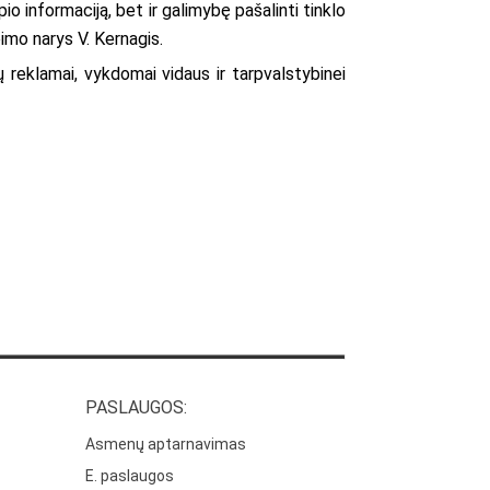
o informaciją, bet ir galimybę pašalinti tinklo
eimo narys V. Kernagis.
ų reklamai, vykdomai vidaus ir tarpvalstybinei
PASLAUGOS:
Asmenų aptarnavimas
E. paslaugos