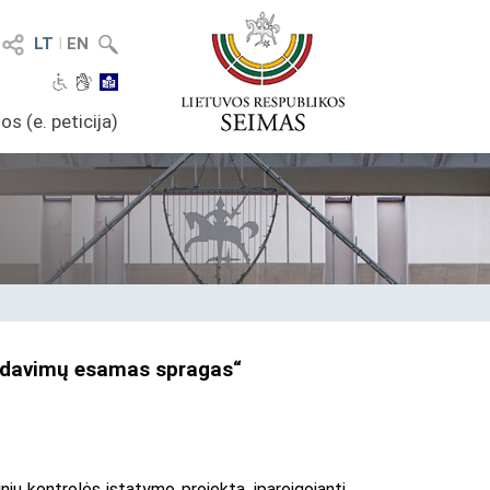
LT
I
EN
os (e. peticija)
pardavimų esamas spragas“
ių kontrolės įstatymo projektą, įpareigojantį