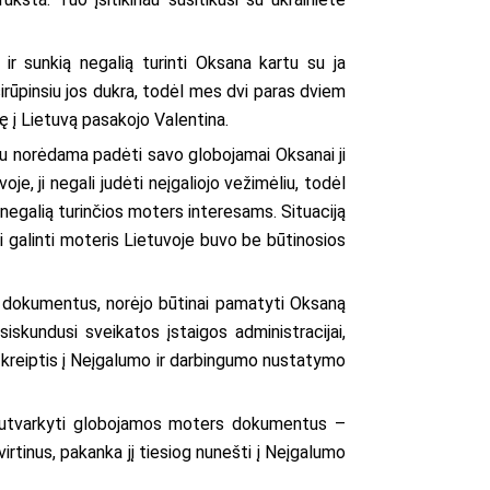
ir sunkią negalią turinti Oksana kartu su ja
irūpinsiu jos dukra, todėl mes dvi paras dviem
onę į Lietuvą pasakojo Valentina.
iau norėdama padėti savo globojamai Oksanai ji
je, ji negali judėti neįgaliojo vežimėliu, todėl
i negalią turinčios moters interesams. Situaciją
lėti galinti moteris Lietuvoje buvo be būtinosios
o dokumentus, norėjo būtinai pamatyti Oksaną
skundusi sveikatos įstaigos administracijai,
 kreiptis į Neįgalumo ir darbingumo nustatymo
s sutvarkyti globojamos moters dokumentus –
irtinus, pakanka jį tiesiog nunešti į Neįgalumo