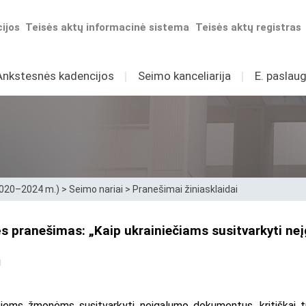
ijos
Teisės aktų informacinė sistema
Teisės aktų registras
Ankstesnės kadencijos
I
Seimo kanceliarija
I
E. paslaug
2020–2024 m.)
>
Seimo nariai
>
Pranešimai žiniasklaidai
 pranešimas: „Kaip ukrainiečiams susitvarkyti ne
i
siems žmonėms susitvarkyti neįgalumo dokumentus, kritiškai trūk