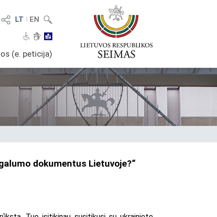
LT
I
EN
os (e. peticija)
įgalumo dokumentus Lietuvoje?“
sta. Tuo įsitikinau susitikusi su ukrainiete