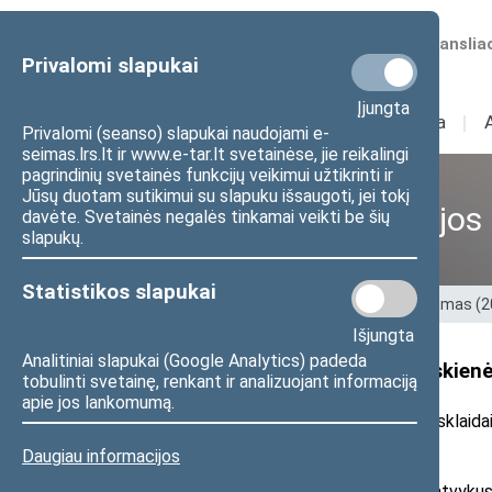
Numatomos transliac
Privalomi slapukai
Įjungta
Sudėtis
I
Veikla
I
Privalomi (seanso) slapukai naudojami e-
seimas.lrs.lt ir www.e-tar.lt svetainėse, jie reikalingi
pagrindinių svetainės funkcijų veikimui užtikrinti ir
Jūsų duotam sutikimui su slapuku išsaugoti, jei tokį
Ankstesnės kadencijos
davėte. Svetainės negalės tinkamai veikti be šių
slapukų.
Statistikos slapukai
Pradžia
>
Ankstesnės kadencijos
>
XIII Seimas (
Išjungta
Analitiniai slapukai (Google Analytics) padeda
Seimo narės Monikos Ošmianskienės
tobulinti svetainę, renkant ir analizuojant informaciją
apie jos lankomumą.
2022 m. rugsėjo 29 d. pranešimas žiniasklaida
Daugiau informacijos
Informacijos, kaip iš Ukrainos atvyku