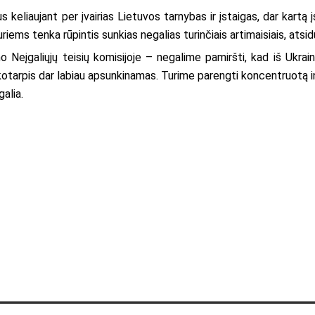
 keliaujant per įvairias Lietuvos tarnybas ir įstaigas, dar kartą įs
uriems tenka rūpintis sunkias negalias turinčiais artimaisiais, ats
o Neįgaliųjų teisių komisijoje – negalime pamiršti, kad iš Ukrai
otarpis dar labiau apsunkinamas. Turime parengti koncentruotą 
galia.