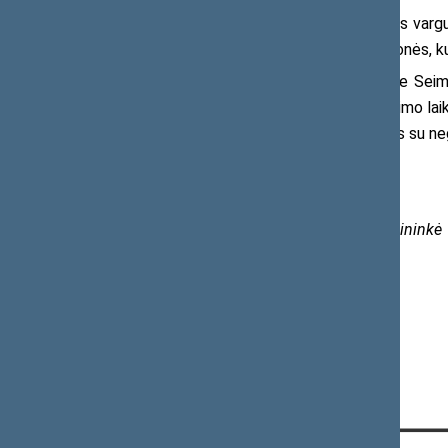
Išklausiusi ukrainietės Valentinos vargus
informacijos, ji jų nepasiekia. Todėl žmonės, k
Šią situaciją dar kartą aptarsime Seim
žmonės, kuriems šis sudėtingas gyvenimo laik
kryžių kelių, norint pasirūpinti žmonėmis su ne
Daugiau informacijos:
Seimo Neįgaliųjų teisių komisijos pirmininkė
Monika Ošmianskienė
Tel. (8 5) 239 6675
El. p.
monika.osmianskiene@lrs.lt