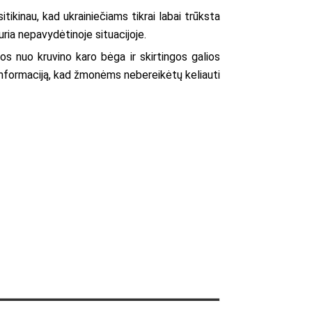
itikinau, kad ukrainiečiams tikrai labai trūksta
iduria nepavydėtinoje situacijoje.
nos nuo kruvino karo bėga ir skirtingos galios
informaciją, kad žmonėms nebereikėtų keliauti