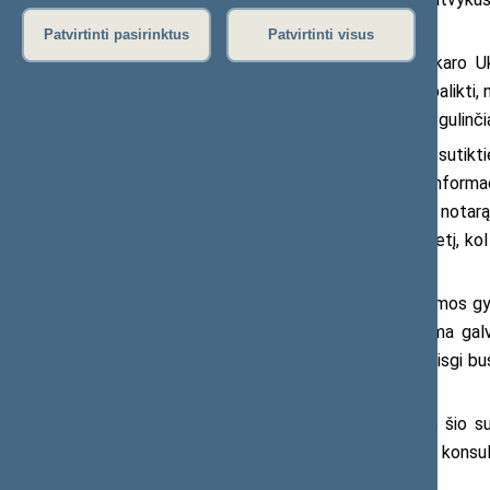
Valentina Šelist.
Patvirtinti pasirinktus
Patvirtinti visus
Valentinos šeima nuo Rusijos karo Uk
slaugančia moterimi. „Aš negalėjau jų palikti
automobiliais ir keliavome iki Lietuvos, gulin
Moteris labai dėkinga Lietuvoje sutikt
susidūrė su nemažai trikdžių ir didele informac
Valentinai buvo labai sudėtinga surasti notarą,
itin komplikavo ir tai, kad visą tą pusmetį, kol
sveikatos pagalbos.
Ukrainietė pasiguodė, kad ir šeimos g
gyvai poliklinikoje, per daug nesukdama gal
Valentina gavo pažadą, kad pacientė visgi bu
tarnybą.
Man pavyko išsiaiškinti, kad be šio 
kreiptis į Ukrainos konsulatą Lietuvoje, konsu
ir darbingumo nustatymo tarnybą.