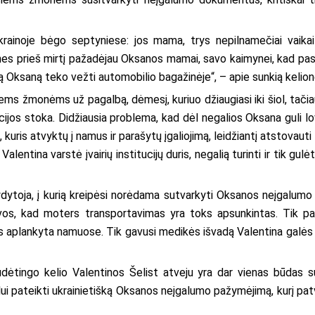
rainoje bėgo septyniese: jos mama, trys nepilnamečiai vaikai 
, nes prieš mirtį pažadėjau Oksanos mamai, savo kaimynei, kad pas
čią Oksaną teko vežti automobilio bagažinėje“, – apie sunkią keli
iems žmonėms už pagalbą, dėmesį, kuriuo džiaugiasi iki šiol, tač
ijos stoka. Didžiausia problema, kad dėl negalios Oksana guli lovo
 kuris atvyktų į namus ir parašytų įgaliojimą, leidžiantį atstovaut
 Valentina varstė įvairių institucijų duris, negalią turinti ir tik gu
ydytoja, į kurią kreipėsi norėdama sutvarkyti Oksanos neįgalum
vos, kad moters transportavimas yra toks apsunkintas. Tik pasi
s aplankyta namuose. Tik gavusi medikės išvadą Valentina galės
sudėtingo kelio Valentinos Šelist atveju yra dar vienas būda
lui pateikti ukrainietišką Oksanos neįgalumo pažymėjimą, kurį patv