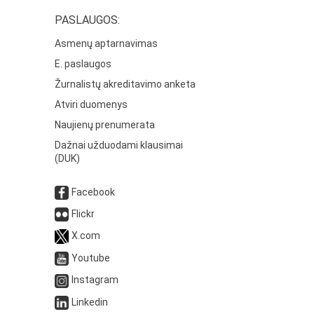
PASLAUGOS:
Asmenų aptarnavimas
E. paslaugos
Žurnalistų akreditavimo anketa
Atviri duomenys
Naujienų prenumerata
Dažnai užduodami klausimai
(DUK)
Facebook
Flickr
X.com
Youtube
Instagram
Linkedin