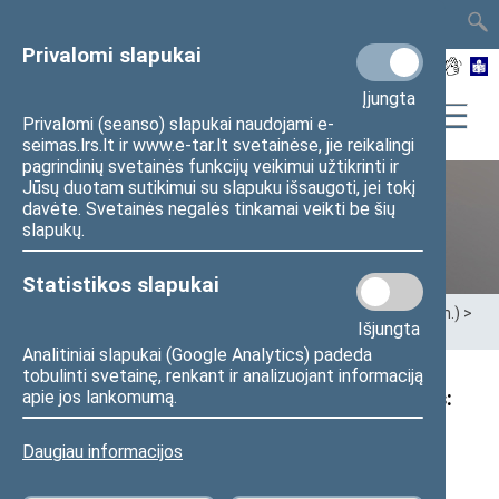
TAIS
TAR
LT
I
EN
Privalomi slapukai
Įjungta
Privalomi (seanso) slapukai naudojami e-
seimas.lrs.lt ir www.e-tar.lt svetainėse, jie reikalingi
pagrindinių svetainės funkcijų veikimui užtikrinti ir
Jūsų duotam sutikimui su slapuku išsaugoti, jei tokį
davėte. Svetainės negalės tinkamai veikti be šių
Ankstesnės kadencijos
slapukų.
Statistikos slapukai
Pradžia
>
Ankstesnės kadencijos
>
XIII Seimas (2020–2024 m.)
>
Išjungta
Seimo nariai
>
Pranešimai žiniasklaidai
Analitiniai slapukai (Google Analytics) padeda
tobulinti svetainę, renkant ir analizuojant informaciją
Seimo nario Eugenijaus Gentvilo pranešimas:
apie jos lankomumą.
„Tiesos vardas – Taivanas“
Daugiau informacijos
2022 m. rugsėjo 20 d. pranešimas žiniasklaidai