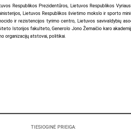
ietuvos Respublikos Prezidentūros, Lietuvos Respublikos Vyria
ministerijos, Lietuvos Respublikos švietimo mokslo ir sporto min
ocido ir rezistencijos tyrimo centro, Lietuvos savivaldybių asoci
ersiteto Istorijos fakulteto, Generolo Jono Žemaičio karo akademi
o organizacijų atstovai, politikai.
TIESIOGINĖ PRIEIGA: