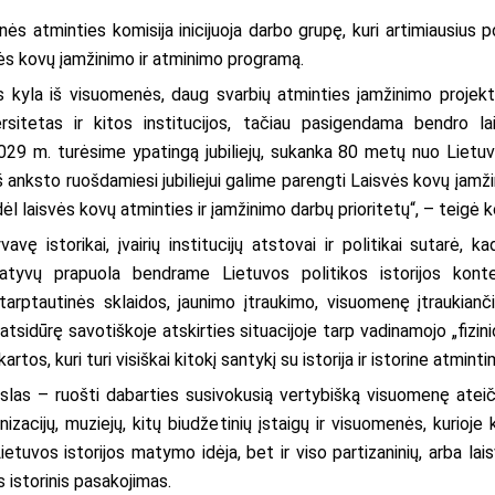
nės atminties komisija inicijuoja darbo grupę, kuri artimiausius
vės kovų įamžinimo ir atminimo programą.
 jos kyla iš visuomenės, daug svarbių atminties įamžinimo proje
versitetas ir kitos institucijos, tačiau pasigendama bendro 
. 2029 m. turėsime ypatingą jubiliejų, sukanka 80 metų nuo Lie
iš anksto ruošdamiesi jubiliejui galime parengti Laisvės kovų įa
dėl laisvės kovų atminties ir įamžinimo darbų prioritetų“, – teigė 
vę istorikai, įvairių institucijų atstovai ir politikai sutarė, 
atyvų prapuola bendrame Lietuvos politikos istorijos kon
rptautinės sklaidos, jaunimo įtraukimo, visuomenę įtraukianči
sidūrę savotiškoje atskirties situacijoje tarp vadinamojo „fizinio
tos, kuri turi visiškai kitokį santykį su istorija ir istorine atmintim
las – ruošti dabarties susivokusią vertybišką visuomenę ateičia
izacijų, muziejų, kitų biudžetinių įstaigų ir visuomenės, kurioje
ietuvos istorijos matymo idėja, bet ir viso partizaninių, arba lai
s istorinis pasakojimas.