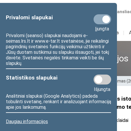
Numatomos transliac
Privalomi slapukai
Įjungta
Sudėtis
I
Veikla
I
Privalomi (seanso) slapukai naudojami e-
seimas.lrs.lt ir www.e-tar.lt svetainėse, jie reikalingi
pagrindinių svetainės funkcijų veikimui užtikrinti ir
Jūsų duotam sutikimui su slapuku išsaugoti, jei tokį
Ankstesnės kadencijos
davėte. Svetainės negalės tinkamai veikti be šių
slapukų.
Statistikos slapukai
Pradžia
>
Ankstesnės kadencijos
>
XIII Seimas (
Išjungta
Analitiniai slapukai (Google Analytics) padeda
Seimo Laisvės kovų ir valstybės ist
tobulinti svetainę, renkant ir analizuojant informaciją
laisvės kovų atminimo įamžinimo te
apie jos lankomumą.
2022 m. spalio 13 d. pranešimas žiniasklaidai
Daugiau informacijos