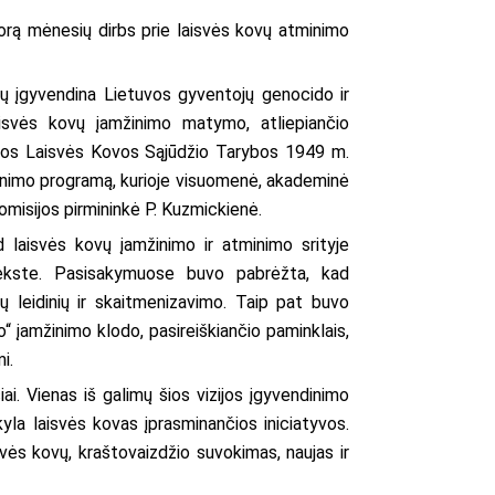
 porą mėnesių dirbs prie laisvės kovų atminimo
ktų įgyvendina Lietuvos gyventojų genocido ir
laisvės kovų įamžinimo matymo, atliepiančio
tuvos Laisvės Kovos Sąjūdžio Tarybos 1949 m.
mžinimo programą, kurioje visuomenė, akademinė
komisijos pirmininkė P. Kuzmickienė.
kad laisvės kovų įamžinimo ir atminimo srityje
tekste. Pasisakymuose buvo pabrėžta, kad
ų leidinių ir skaitmenizavimo. Taip pat buvo
“ įamžinimo klodo, pasireiškiančio paminklais,
i.
i. Vienas iš galimų šios vizijos įgyvendinimo
 kyla laisvės kovas įprasminančios iniciatyvos.
svės kovų, kraštovaizdžio suvokimas, naujas ir