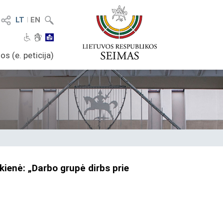
LT
I
EN
os (e. peticija)
kienė: „Darbo grupė dirbs prie