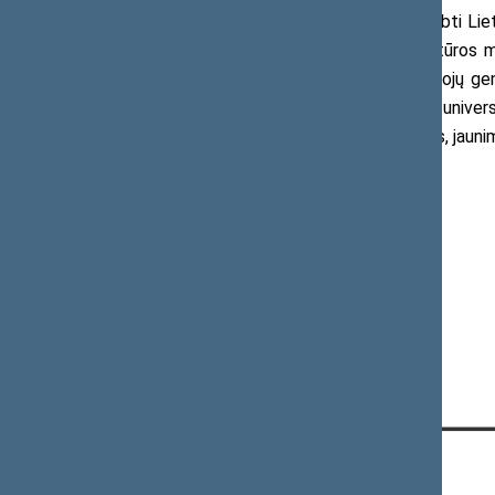
Darbo grupėje bus pakviesti dirbti L
ministerijos, Lietuvos Respublikos kultūros 
Kultūros ministerijos, Lietuvos gyventojų gen
istorijos mokytojų asociacijos, Vilniaus univ
valstybės istorinės atminties komisijos, jaunim
Daugiau informacijos:
Seimo narė Paulė Kuzmickienė
Mob. 8 685 84 343
El. p.
paule.kuzmickiene@lrs.lt
KONTAKTAI: