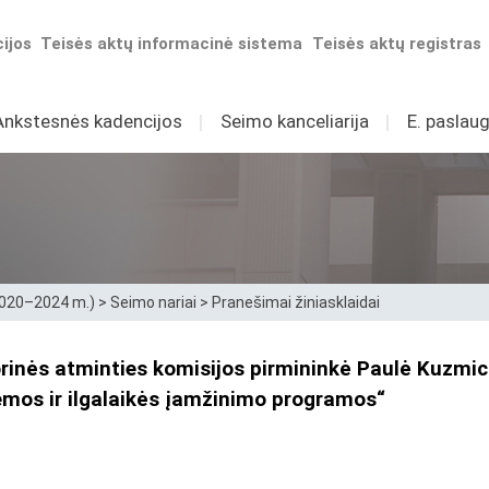
ijos
Teisės aktų informacinė sistema
Teisės aktų registras
Ankstesnės kadencijos
I
Seimo kanceliarija
I
E. paslaug
2020–2024 m.)
>
Seimo nariai
>
Pranešimai žiniasklaidai
orinės atminties komisijos pirmininkė Paulė Kuzmic
mos ir ilgalaikės įamžinimo programos“