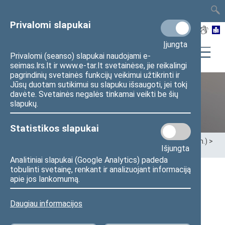
TAIS
TAR
LT
I
EN
Privalomi slapukai
Įjungta
Privalomi (seanso) slapukai naudojami e-
seimas.lrs.lt ir www.e-tar.lt svetainėse, jie reikalingi
pagrindinių svetainės funkcijų veikimui užtikrinti ir
Jūsų duotam sutikimui su slapuku išsaugoti, jei tokį
davėte. Svetainės negalės tinkamai veikti be šių
Ankstesnės kadencijos
slapukų.
Statistikos slapukai
Pradžia
>
Ankstesnės kadencijos
>
XIII Seimas (2020–2024 m.)
>
Išjungta
Seimo nariai
>
Pranešimai žiniasklaidai
Analitiniai slapukai (Google Analytics) padeda
tobulinti svetainę, renkant ir analizuojant informaciją
Seimo nario Roberto Šarknicko pranešimas:
apie jos lankomumą.
„Negi tikrai bus bibliotekų knygų tuštėjimo
Daugiau informacijos
metas?“